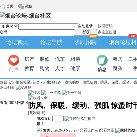
首页
微信
自动登录
找回密码
密码
登录
点这里注册
论坛首页
论坛导航
求职招聘
烟台论坛相
房产
装修
汽车
相亲
租房
二
教育
购物
人才
健康
跳蚤
二
门户
信息
烟台论坛-烟台社区
»
首页
›
6. 生活服务︱逛街购物
›
便民信息
›
防风、保暖、缓动、强
返回列表
查看:
3818
|
回复:
0
防风、保暖、缓动、强肌 惊蛰时
[复制链接]
电梯直达
楼主
发表于 2026-3-5 15:17
|
只看该作者
|
只看大图
|