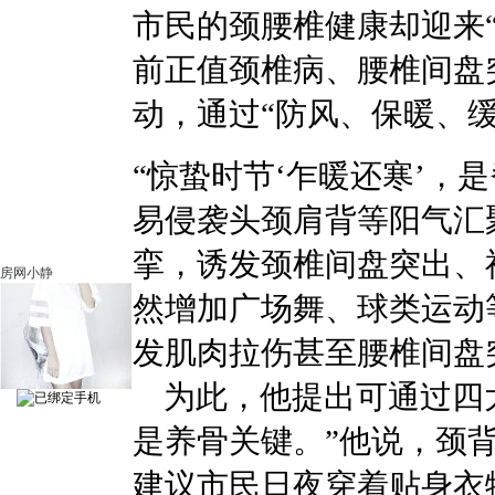
市民的颈腰椎健康却迎来
前正值颈椎病、腰椎间盘
动，通过“防风、保暖、
“惊蛰时节‘乍暖还寒’，
易侵袭头颈肩背等阳气汇
挛，诱发颈椎间盘突出、
房网小静
然增加广场舞、球类运动
发肌肉拉伤甚至腰椎间盘
为此，他提出可通过四大
是养骨关键。”他说，颈
建议市民日夜穿着贴身衣