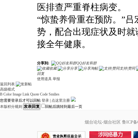
医排查严重脊柱病变。
“惊蛰养骨重在预防。”
势，配合出现症状及时就
接全年健康。
分享到:
QQ好友和群
收藏
分享
淘帖
支持|赞同
回复
使用道具
举报
返回列表
高级模式
B
Color
Image
Link
Quote
Code
Smilies
您需要登录后才可以回帖
登录
|
点这里注册
发表回复
本版积分规则
回帖后跳转到最后一页
烟台论坛-烟台社区
鲁ICP备0