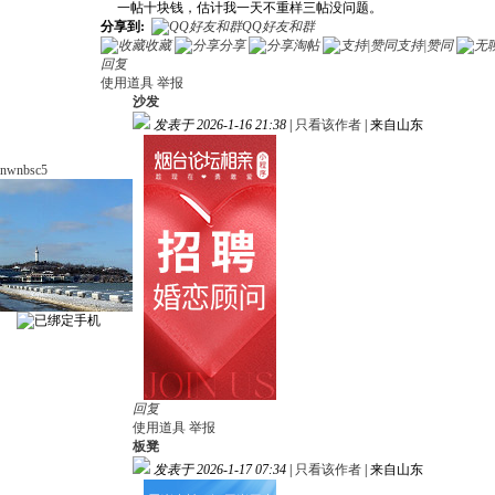
一帖十块钱，估计我一天不重样三帖没问题。
分享到:
QQ好友和群
收藏
分享
淘帖
支持|赞同
回复
使用道具
举报
沙发
发表于 2026-1-16 21:38
|
只看该作者
|
来自山东
nwnbsc5
回复
使用道具
举报
板凳
发表于 2026-1-17 07:34
|
只看该作者
|
来自山东