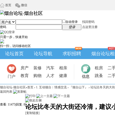
首页
微信
自动登录
找回密码
密码
登录
点这里注册
只需一步，快速开始
扫一扫，访问移动社区
论坛首页
论坛导航
求职招聘
烟台论坛相
房产
装修
汽车
相亲
租房
二
教育
购物
人才
健康
跳蚤
二
门户
信息
烟台论坛-烟台社区
»
首页
›
1. 互动烟台︱情感交流
›
『烟台山下』
›
论坛比冬天的大街
返回列表
查看:
11475
|
回复:
8
论坛比冬天的大街还冷清，建议
[复制链接]