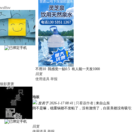
wsffsw
不用10 我感觉一贴0.5 有人能一天发1000
回复
使用道具
举报
狼影萧萧
地板
发表于 2026-1-17 08:41
|
只看该作者
|
来自山东
阔不是嘛，稳重锅都不发帖了，没有激情了，白富美都没有吸引
回复
使用道具
举报