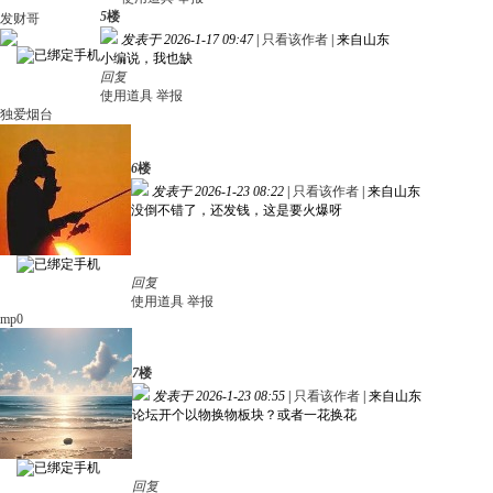
5
楼
发财哥
发表于 2026-1-17 09:47
|
只看该作者
|
来自山东
小编说，我也缺
回复
使用道具
举报
独爱烟台
6
楼
发表于 2026-1-23 08:22
|
只看该作者
|
来自山东
没倒不错了，还发钱，这是要火爆呀
回复
使用道具
举报
mp0
7
楼
发表于 2026-1-23 08:55
|
只看该作者
|
来自山东
论坛开个以物换物板块？或者一花换花
回复