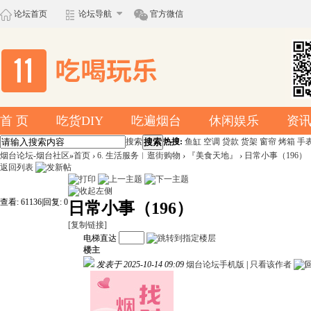
论坛首页
论坛导航
官方微信
首 页
吃货DIY
吃遍烟台
休闲娱乐
资
搜索
搜索
热搜:
鱼缸
空调
贷款
货架
窗帘
烤箱
手
烟台论坛-烟台社区
»
首页
›
6. 生活服务︱逛街购物
›
『美食天地』
›
日常小事（196）
返回列表
查看:
61136
|
回复:
0
日常小事（196）
[复制链接]
电梯直达
楼主
发表于 2025-10-14 09:09
烟台论坛手机版
|
只看该作者