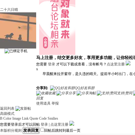
二十六日晴
马上注册，结交更多好友，享用更多功能，让你轻松
您需要
登录
才可以下载或查看，没有帐号？
点这里注册
x
早晨醒来拉开窗帘，是久违的晴天。提前半小时出门，在小
分享到:
QQ好友和群
收藏
分享
淘帖
支持|赞同
回复
使用道具
举报
返回列表
高级模式
B
Color
Image
Link
Quote
Code
Smilies
您需要登录后才可以回帖
登录
|
点这里注册
发表回复
本版积分规则
回帖后跳转到最后一页