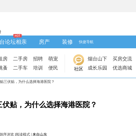
册
台论坛相亲
房产
装修
快捷导航
租房
二手房
招聘
萌宠
烟台山下
买房交流
跳蚤
二手车
培训
便民
成长乐园
优选商城
社区
贴三伏贴，为什么选择海港医院？
三伏贴，为什么选择海港医院？
倒序浏览
|
阅读模式
|
来自山东