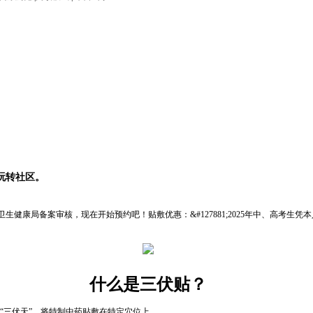
玩转社区。
健康局备案审核，现在开始预约吧！贴敷优惠：&#127881;2025年中、高考生凭本人
什么是三伏贴？
“三伏天”，将特制中药贴敷在特定穴位上。