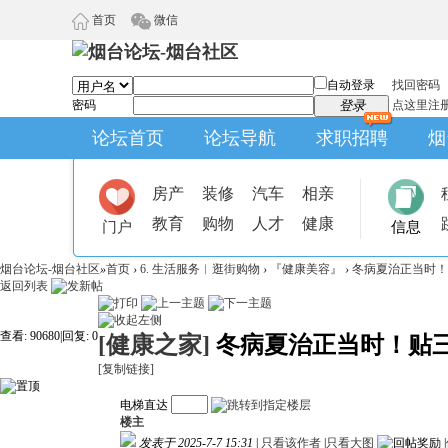
首页
微信
自动登录
找回密码
密码
登录
点这里注
论坛首页
论坛导航
求职招聘
烟
房产
装修
汽车
相亲
教育
购物
人才
健康
门户
信息
烟台论坛-烟台社区
»
首页
›
6. 生活服务︱逛街购物
›
『健康美容』
›
冬病夏治正当时！
返回列表
查看:
90680
|
回复:
0
[健康之家]
冬病夏治正当时！贴
[复制链接]
电梯直达
楼主
发表于 2025-7-7 15:31
|
只看该作者
|
只看大图
|