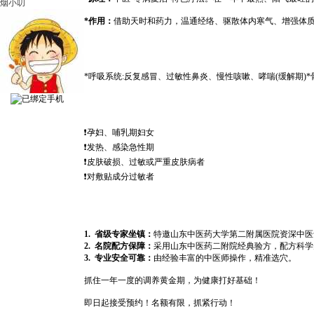
烟小叨
*作用：
借助天时和药力，温通经络、驱散体内寒气、增强体
*呼吸系统:反复感冒、过敏性鼻炎、慢性咳嗽、哮喘(缓解期)
❗️孕妇、哺乳期妇女
❗️发热、感染急性期
❗️皮肤破损、过敏或严重皮肤病者
❗️对敷贴成分过敏者
1. 省级专家坐镇：
特邀山东中医药大学第二附属医院资深中医
2. 名院配方保障：
采用山东中医药二附院经典验方，配方科学
3. 专业安全可靠：
由经验丰富的中医师操作，精准选穴。
抓住一年一度的调养黄金期，为健康打好基础！
即日起接受预约！名额有限，抓紧行动！