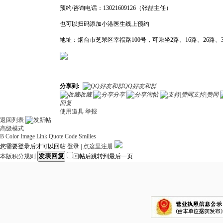
预约/咨询电话：13021609126（张喆主任）
也可以扫码添加小港医生线上预约
地址：烟台市芝罘区幸福路100号，可乘坐2路、16路、26路、37
分享到:
QQ好友和群
收藏
分享
淘帖
支持|赞同
回复
使用道具
举报
返回列表
高级模式
B
Color
Image
Link
Quote
Code
Smilies
您需要登录后才可以回帖
登录
|
点这里注册
发表回复
本版积分规则
回帖后跳转到最后一页