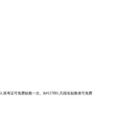
准考证可免费贴敷一次。&#127881;凡报名贴敷者可免费