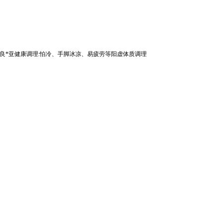
不良*亚健康调理:怕冷、手脚冰凉、易疲劳等阳虚体质调理