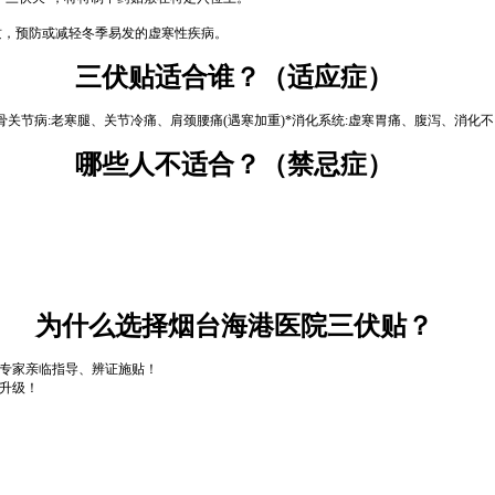
质，预防或减轻冬季易发的虚寒性疾病。
三伏贴适合谁？（适应症）
*骨关节病:老寒腿、关节冷痛、肩颈腰痛(遇寒加重)*消化系统:虚寒胃痛、腹泻、消化
哪些人不适合？（禁忌症）
为什么选择烟台海港医院三伏贴？
专家亲临指导、辨证施贴！
升级！