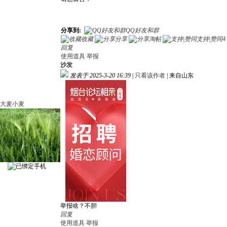
分享到:
QQ好友和群
收藏
分享
淘帖
支持|赞同
4
回复
使用道具
举报
沙发
发表于 2025-3-20 16:39
|
只看该作者
|
来自山东
大麦小麦
举报啥？不胆
回复
使用道具
举报