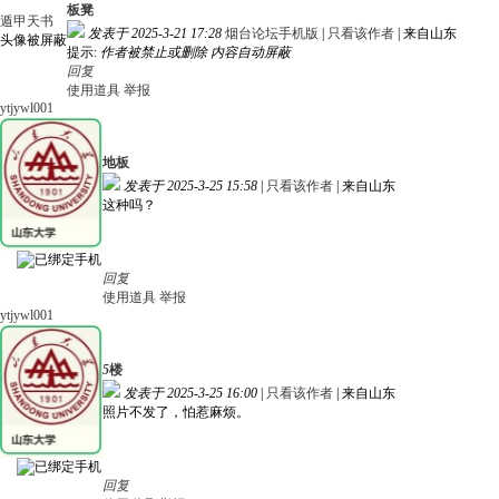
板凳
遁甲天书
发表于 2025-3-21 17:28
烟台论坛手机版
|
只看该作者
|
来自山东
头像被屏蔽
提示:
作者被禁止或删除 内容自动屏蔽
回复
使用道具
举报
ytjywl001
地板
发表于 2025-3-25 15:58
|
只看该作者
|
来自山东
这种吗？
回复
使用道具
举报
ytjywl001
5
楼
发表于 2025-3-25 16:00
|
只看该作者
|
来自山东
照片不发了，怕惹麻烦。
回复