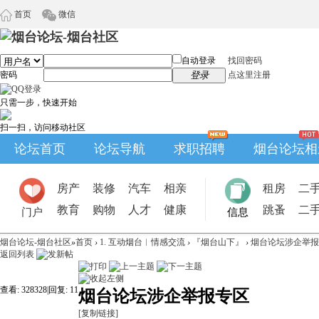
首页
微信
自动登录
找回密码
密码
登录
点这里注册
只需一步，快速开始
扫一扫，访问移动社区
论坛首页
论坛导航
求职招聘
烟台论坛相
房产
装修
汽车
相亲
租房
二
教育
购物
人才
健康
跳蚤
二
门户
信息
烟台论坛-烟台社区
»
首页
›
1. 互动烟台︱情感交流
›
『烟台山下』
›
烟台论坛涉企举报
返回列表
查看:
328328
|
回复:
11
烟台论坛涉企举报专区
[复制链接]