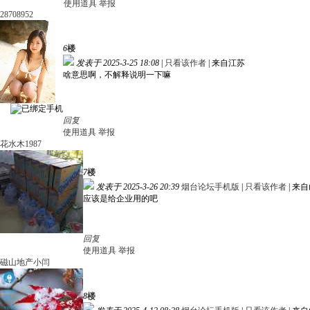
使用道具
举报
28708952
6
楼
发表于 2025-3-25 18:08
|
只看该作者
|
来自江苏
啥意思啊，不解释说明一下嘛
回复
使用道具
举报
花水木1987
7
楼
发表于 2025-3-26 20:39
烟台论坛手机版
|
只看该作者
|
来自
应该是给企业用的吧
回复
使用道具
举报
磁山地产小闫
8
楼