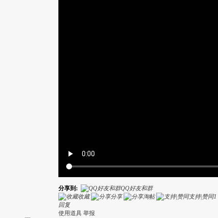
分享到:
QQ好友和群
收藏
分享
淘帖
支持|赞同
1
回复
使用道具
举报