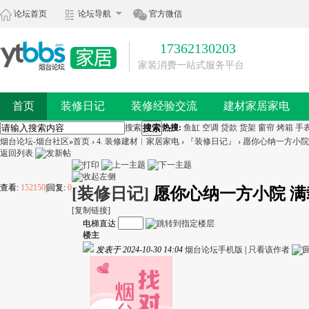
论坛首页
论坛导航
官方微信
17362130203
家装消费一站式服务平台
首页
装修日记
装修经验交流
建材家居家电
搜索
搜索
热搜:
鱼缸
空调
贷款
货架
窗帘
烤箱
手
烟台论坛-烟台社区
»
首页
›
4. 装修建材︱家居家电
›
『装修日记』
›
愿你心纳一方小院
返回列表
查看:
152150
|
回复:
0
[装修日记]
愿你心纳一方小院 
[复制链接]
电梯直达
楼主
发表于 2024-10-30 14:04
烟台论坛手机版
|
只看该作者