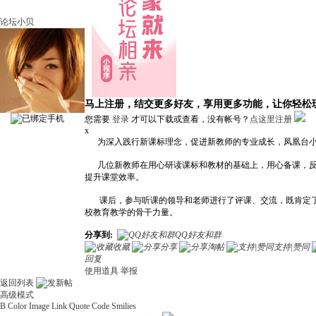
论坛小贝
马上注册，结交更多好友，享用更多功能，让你轻松
您需要
登录
才可以下载或查看，没有帐号？
点这里注册
x
为深入践行新课标理念，促进新教师的专业成长，凤凰台小学以
几位新教师在用心研读课标和教材的基础上，用心备课，反
提升课堂效率。
课后，参与听课的领导和老师进行了评课、交流，既肯定了新
校教育教学的骨干力量。
分享到:
QQ好友和群
收藏
分享
淘帖
支持|赞同
回复
使用道具
举报
返回列表
高级模式
B
Color
Image
Link
Quote
Code
Smilies