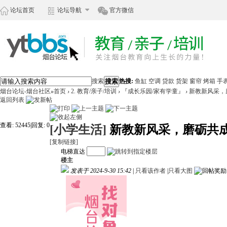
论坛首页
论坛导航
官方微信
搜索
搜索
热搜:
鱼缸
空调
贷款
货架
窗帘
烤箱
手
烟台论坛-烟台社区
»
首页
›
2. 教育/亲子/培训
›
『成长乐园/家有学童』
›
新教新风采，
返回列表
查看:
52445
|
回复:
0
[小学生活]
新教新风采，磨砺共
[复制链接]
电梯直达
楼主
发表于 2024-9-30 15:42
|
只看该作者
|
只看大图