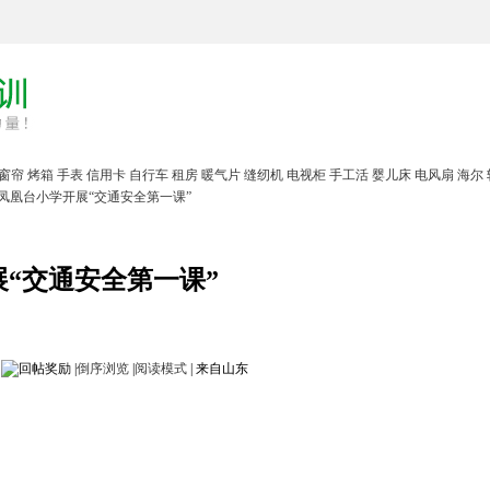
窗帘
烤箱
手表
信用卡
自行车
租房
暖气片
缝纫机
电视柜
手工活
婴儿床
电风扇
海尔
凤凰台小学开展“交通安全第一课”
“交通安全第一课”
|
倒序浏览
|
阅读模式
|
来自山东