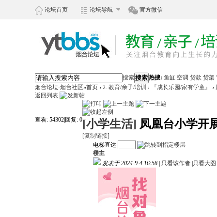
论坛首页
论坛导航
官方微信
搜索
搜索
热搜:
鱼缸
空调
贷款
货架
烟台论坛-烟台社区
»
首页
›
2. 教育/亲子/培训
›
『成长乐园/家有学童』
›
返回列表
查看:
54302
|
回复:
0
[小学生活]
凤凰台小学开展
[复制链接]
电梯直达
楼主
发表于 2024-9-4 16:58
|
只看该作者
|
只看大图