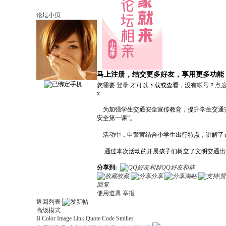
论坛小贝
马上注册，结交更多好友，享用更多功能
您需要
登录
才可以下载或查看，没有帐号？
点
x
为加强学生交通安全宣传教育，提升学生交通安
安全第一课”。
活动中，
申
警官结合小学生出行特点，讲解了
通过本次活动的开展孩子们树立了文明交通出
分享到:
QQ好友和群
收藏
分享
淘帖
回复
使用道具
举报
返回列表
高级模式
B
Color
Image
Link
Quote
Code
Smilies