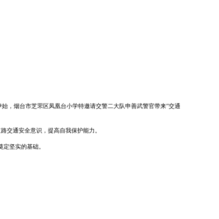
伊始，烟台市芝罘区凤凰台小学特邀请交警二大队申善武警官带来
“交通
道路交通安全意识，提高自我保护能力。
奠定坚实的基础。