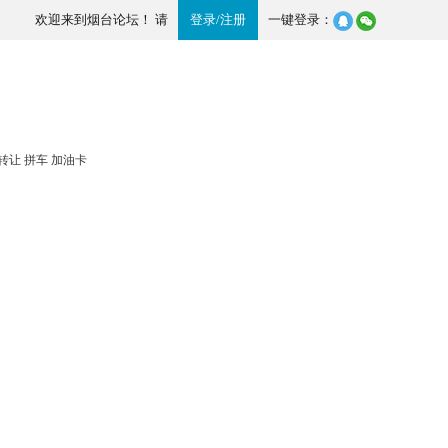
欢迎来到烟台论坛！ 请
登录
/
注册
一键登录：
转让
拼车
加油卡