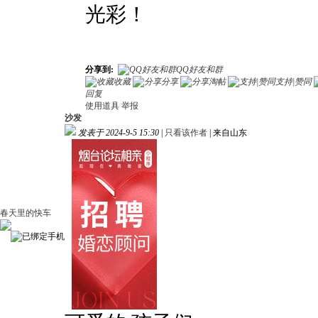
光彩！
分享到:
QQ好友和群
收藏
分享
淘帖
支持|赞同
回复
使用道具
举报
沙发
发表于 2024-9-5 15:30
|
只看该作者
|
来自山东
春天里的快车