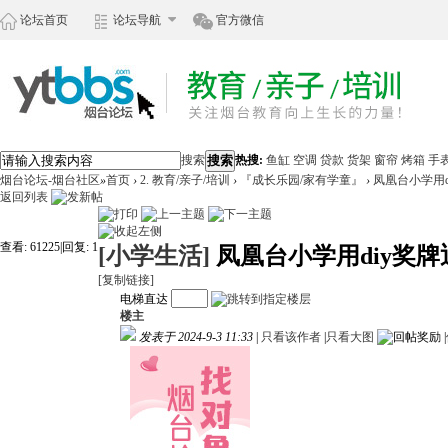
论坛首页
论坛导航
官方微信
搜索
搜索
热搜:
鱼缸
空调
贷款
货架
窗帘
烤箱
手
烟台论坛-烟台社区
»
首页
›
2. 教育/亲子/培训
›
『成长乐园/家有学童』
›
凤凰台小学用
返回列表
查看:
61225
|
回复:
1
[小学生活]
凤凰台小学用diy奖
[复制链接]
电梯直达
楼主
发表于 2024-9-3 11:33
|
只看该作者
|
只看大图
|