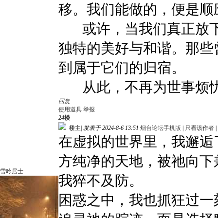
移。我们能做的，便是顺
或许，当我们真正放下
独特的美好与和谐。那些
到属于它们的归宿。
从此，不再为世事烦忧
回复
使用道具
举报
24
楼
楼主
|
发表于 2024-8-6 13:51
烟台论坛手机版
|
只看该作者
|
在虚拟的世界里，我邂逅
方纯净的天地，被祂向下
雪吟居士
我猝不及防。
困惑之中，我也抓狂过一