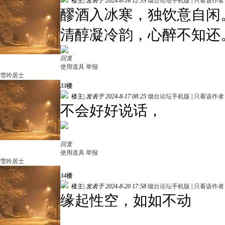
楼主
|
发表于 2024-8-16 12:39
烟台论坛手机版
|
只看该作者
醪酒入冰寒，独饮意自闲
清醇凝冷韵，心醉不知还
回复
使用道具
举报
雪吟居士
33
楼
楼主
|
发表于 2024-8-17 08:25
烟台论坛手机版
|
只看该作者
不会好好说话，
回复
使用道具
举报
雪吟居士
34
楼
楼主
|
发表于 2024-8-20 17:58
烟台论坛手机版
|
只看该作者
缘起性空，如如不动