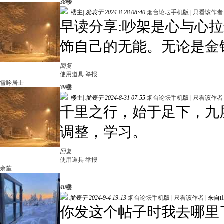
38
楼
楼主
|
发表于 2024-8-28 08:40
烟台论坛手机版
|
只看该作者
早读分享:吵架是心与心
饰自己的无能。无论是金
回复
使用道具
举报
雪吟居士
39
楼
楼主
|
发表于 2024-8-31 07:55
烟台论坛手机版
|
只看该作者
千里之行，始于足下，九
调整，学习。
回复
使用道具
举报
余笙
40
楼
发表于 2024-9-4 19:13
烟台论坛手机版
|
只看该作者
|
来自
你发这个帖子时我去哪里