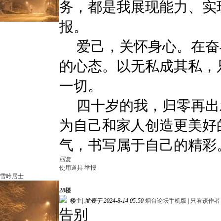
务，都是我展现能力、实
报。
爱己，关怀身心。在奋
的心态。以无私成其私，
一切。
四十岁的我，归零再出
为自己和家人创造更美好
气，书写属于自己的精彩
回复
使用道具
举报
雪吟居士
28
楼
楼主
|
发表于 2024-8-14 05:50
烟台论坛手机版
|
只看该作者
告别