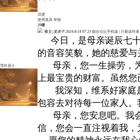
回复
使用道具
举报
29
楼
楼主
|
发表于 2024-8-14 07:23
烟台论坛手机版
|
只看该作者
今日，是母亲诞辰七十
的音容笑貌，她的慈爱与
母亲，您一生操劳，为
雪吟居士
上最宝贵的财富。虽然您
我深知，维系好家庭是
包容去对待每一位家人。
母亲，您安息吧。我会
信，您会一直注视着我，