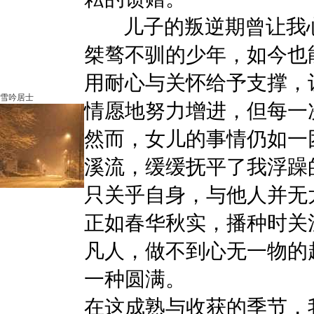
儿子的叛逆期曾让我心
桀骜不驯的少年，如今也
用耐心与关怀给予支撑，
雪吟居士
情愿地努力增进，但每一
然而，女儿的事情仍如一
溪流，缓缓抚平了我浮躁
只关乎自身，与他人并无
正如春华秋实，播种时关
凡人，做不到心无一物的
一种圆满。
在这成熟与收获的季节，