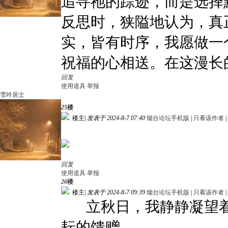
追寻祂的踪迹，而是选择
反思时，狭隘地认为，真
实，皆有时序，我愿做一
祝福的心相送。在这漫长
回复
使用道具
举报
雪吟居士
25
楼
楼主
|
发表于 2024-8-7 07:40
烟台论坛手机版
|
只看该作者
|
回复
使用道具
举报
26
楼
楼主
|
发表于 2024-8-7 09:39
烟台论坛手机版
|
只看该作者
|
立秋日，我静静凝望着
耘的馈赠。