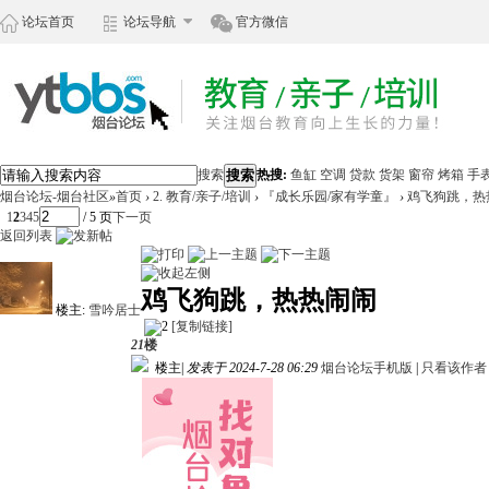
论坛首页
论坛导航
官方微信
搜索
搜索
热搜:
鱼缸
空调
贷款
货架
窗帘
烤箱
手
烟台论坛-烟台社区
»
首页
›
2. 教育/亲子/培训
›
『成长乐园/家有学童』
›
鸡飞狗跳，热
1
2
3
4
5
/ 5 页
下一页
返回列表
鸡飞狗跳，热热闹闹
楼主:
雪吟居士
[复制链接]
21
楼
楼主
|
发表于 2024-7-28 06:29
烟台论坛手机版
|
只看该作者