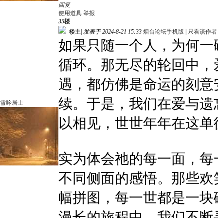
回复
使用道具
举报
35
楼
楼主
|
发表于 2024-8-21 15:33
烟台论坛手机版
|
只看该作者
如果只随一个人，为何一
循环。那无尽的轮回中，
遇，都仿佛是命运的刻意
续。于是，我们在爱与遗
雪吟居士
以相见，世世年年在这单
实为体会祂的每一面，每
不同侧面的感悟。那些欢
幅拼图，每一世都是一块
漫长的旅程中，我们不断