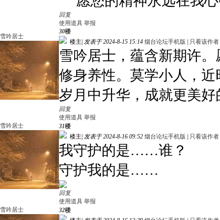
愿您的精神永远在我心
回复
使用道具
举报
30
楼
雪吟居士
楼主
|
发表于 2024-8-15 15:14
烟台论坛手机版
|
只看该作者
雪吟居士，蕴含新期许。
修身养性。莫学小人，近
岁月中升华，成就更美好
回复
使用道具
举报
雪吟居士
31
楼
楼主
|
发表于 2024-8-16 09:52
烟台论坛手机版
|
只看该作者
我守护的是……谁？
守护我的是……
回复
使用道具
举报
雪吟居士
32
楼