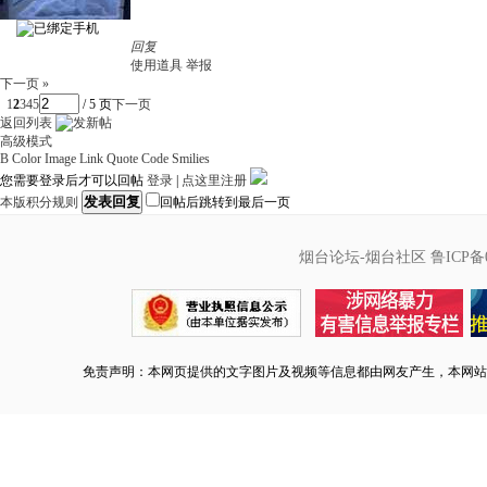
回复
使用道具
举报
下一页 »
1
2
3
4
5
/ 5 页
下一页
返回列表
高级模式
B
Color
Image
Link
Quote
Code
Smilies
您需要登录后才可以回帖
登录
|
点这里注册
发表回复
本版积分规则
回帖后跳转到最后一页
烟台论坛-烟台社区
鲁ICP备0
免责声明：本网页提供的文字图片及视频等信息都由网友产生，本网站