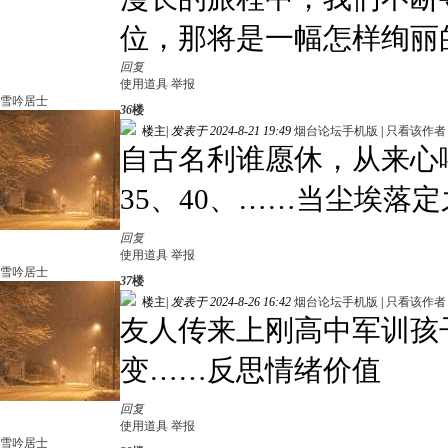
位，那将是一幅怎样绚丽
回复
使用道具
举报
雪吟居士
36
楼
楼主
|
发表于 2024-8-21 19:49
烟台论坛手机版
|
只看该作者
自古名利谁愿休，从来心
35、40、……当尘埃落
回复
使用道具
举报
雪吟居士
37
楼
楼主
|
发表于 2024-8-26 16:42
烟台论坛手机版
|
只看该作者
友人传来上刚高中军训孩
变……反思情绪价值
回复
使用道具
举报
雪吟居士