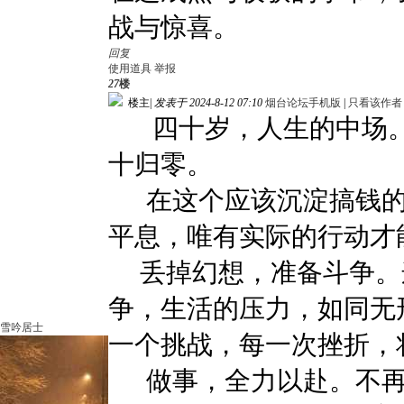
战与惊喜。
回复
使用道具
举报
27
楼
楼主
|
发表于 2024-8-12 07:10
烟台论坛手机版
|
只看该作者
四十岁，人生的中场。
十归零。
在这个应该沉淀搞钱的
平息，唯有实际的行动才
丢掉幻想，准备斗争。
争，生活的压力，如同无
雪吟居士
一个挑战，每一次挫折，
做事，全力以赴。不再