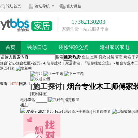
论坛首页
论坛导航
官方微信
17362130203
家装消费一站式服务平台
首页
装修日记
装修经验交流
建材家居家电
搜索
搜索
热搜:
鱼缸
空调
贷款
货架
窗帘
烤箱
手
烟台论坛-烟台社区
»
首页
›
4. 装修建材︱家居家电
›
『装修经验交流』
›
烟台专业木工师傅
返回列表
查看:
14750
|
回复:
1
[施工探讨]
烟台专业木工师傅家装185
[复制链接]
电梯直达
楼主
发表于 2024-6-15 16:34
烟台论坛手机版
|
只看该作者
|
倒