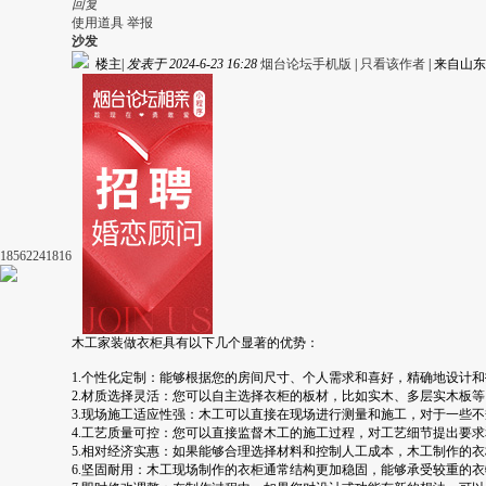
回复
使用道具
举报
沙发
楼主
|
发表于 2024-6-23 16:28
烟台论坛手机版
|
只看该作者
|
来自山东
18562241816
木工家装做衣柜具有以下几个显著的优势：
1.个性化定制：能够根据您的房间尺寸、个人需求和喜好，精确地设计
2.材质选择灵活：您可以自主选择衣柜的板材，比如实木、多层实木板
3.现场施工适应性强：木工可以直接在现场进行测量和施工，对于一些
4.工艺质量可控：您可以直接监督木工的施工过程，对工艺细节提出要
5.相对经济实惠：如果能够合理选择材料和控制人工成本，木工制作的
6.坚固耐用：木工现场制作的衣柜通常结构更加稳固，能够承受较重的