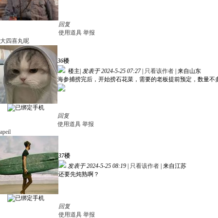
回复
使用道具
举报
大四喜丸呢
36
楼
楼主
|
发表于 2024-5-25 07:27
|
只看该作者
|
来自山东
海参捕捞完后，开始捞石花菜，需要的老板提前预定，数量不
回复
使用道具
举报
apeil
37
楼
发表于 2024-5-25 08:19
|
只看该作者
|
来自江苏
还要先炖熟啊？
回复
使用道具
举报