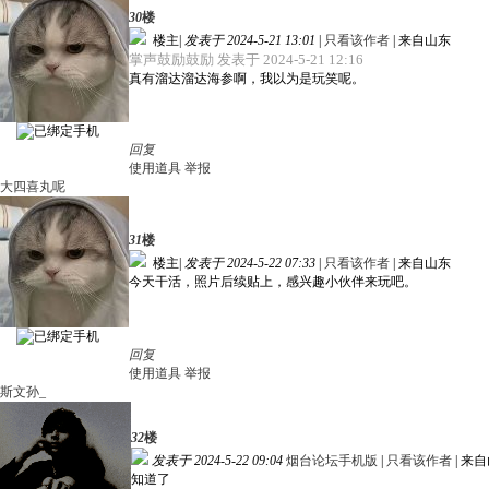
30
楼
楼主
|
发表于 2024-5-21 13:01
|
只看该作者
|
来自山东
掌声鼓励鼓励 发表于 2024-5-21 12:16
真有溜达溜达海参啊，我以为是玩笑呢。
回复
使用道具
举报
大四喜丸呢
31
楼
楼主
|
发表于 2024-5-22 07:33
|
只看该作者
|
来自山东
今天干活，照片后续贴上，感兴趣小伙伴来玩吧。
回复
使用道具
举报
斯文孙_
32
楼
发表于 2024-5-22 09:04
烟台论坛手机版
|
只看该作者
|
来自
知道了