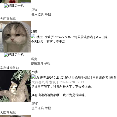
回复
使用道具
举报
大四喜丸呢
28
楼
楼主
|
发表于 2024-5-21 07:28
|
只看该作者
|
来自山东
今天阴天，有雾，不干活
回复
使用道具
举报
掌声鼓励鼓励
29
楼
发表于 2024-5-21 12:16
烟台论坛手机版
|
只看该作者
|
来自
大四喜丸呢 发表于 2024-5-20 09:13
扔海里不管了，过几年长大了，下去捡上来。
真有溜达溜达海参啊，我以为是玩笑呢。
回复
使用道具
举报
大四喜丸呢