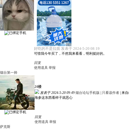
好吃的不是拉面 发表于 2024-5-20 08:19
可惜我今年买了，不然我来看看，明利挺好的。
回复
使用道具
举报
烟台第一帅
24
楼
发表于 2024-5-20 09:49
烟台论坛手机版
|
只看该作者
|
来自
海参这东西看样子就恶心
回复
使用道具
举报
萨克斯