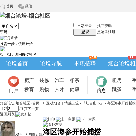
首页
微信
自动登录
找回密码
密码
登录
点这里注册
只需一步，快速开始
扫一扫，访问移动社区
论坛首页
论坛导航
求职招聘
烟台论坛相
房产
装修
汽车
相亲
租房
二
教育
购物
人才
健康
跳蚤
二
门户
信息
烟台论坛-烟台社区
»
首页
›
1. 互动烟台︱情感交流
›
『烟台山下』
›
海区海参开始捕捞
1
2
3
/ 3 页
下一页
返回列表
海区海参开始捕捞
楼主:
大四喜丸呢