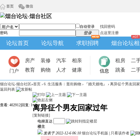
首页
微信
自动登录
找回密码
密码
登录
点这里注册
论坛首页
论坛导航
求职招聘
烟台论坛相
房产
装修
汽车
相亲
租房
二
教育
购物
人才
健康
跳蚤
二
门户
信息
烟台论坛-烟台社区
»
首页
›
6. 生活服务︱逛街购物
›
『婚天婚地』
›
离异征个男友回家
返回列表
查看:
402912
|
回复:
1
离异征个男友回家过年
[复制链接]
电梯直达
楼主
发表于 2022-12-6 06:10
烟台论坛手机版
|
只看该作者