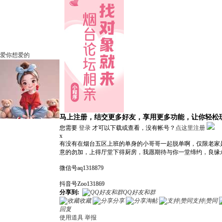
爱你想爱的
马上注册，结交更多好友，享用更多功能，让你轻松
您需要
登录
才可以下载或查看，没有帐号？
点这里注册
x
有没有在烟台五区上班的单身的小哥哥一起脱单啊，仅限老家是
意的勿加，上得厅堂下得厨房，我愿期待与你一堂缔约，良缘
微信号aq1318879
抖音号Zoo131869
分享到:
QQ好友和群
收藏
分享
淘帖
支持|赞同
回复
使用道具
举报