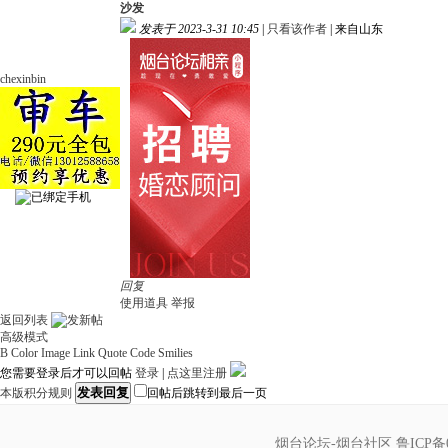
沙发
发表于 2023-3-31 10:45
|
只看该作者
|
来自山东
chexinbin
回复
使用道具
举报
返回列表
高级模式
B
Color
Image
Link
Quote
Code
Smilies
您需要登录后才可以回帖
登录
|
点这里注册
发表回复
本版积分规则
回帖后跳转到最后一页
烟台论坛-烟台社区
鲁ICP备0