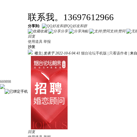
联系我。13697612966
分享到:
QQ好友和群
收藏
分享
淘帖
支持|赞同
回复
使用道具
举报
沙发
楼主
|
发表于 2022-10-6 04:41
烟台论坛手机版
|
只看该作者
|
来自
669898
回复