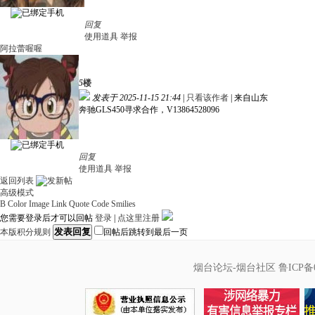
回复
使用道具
举报
阿拉蕾喔喔
5
楼
发表于 2025-11-15 21:44
|
只看该作者
|
来自山东
奔驰GLS450寻求合作，V13864528096
回复
使用道具
举报
返回列表
高级模式
B
Color
Image
Link
Quote
Code
Smilies
您需要登录后才可以回帖
登录
|
点这里注册
发表回复
本版积分规则
回帖后跳转到最后一页
烟台论坛-烟台社区
鲁ICP备0