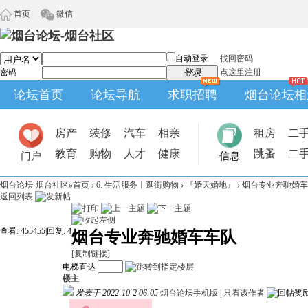
首页
微信
自动登录
找回密码
密码
登录
点这里注册
论坛首页
论坛导航
求职招聘
烟台论坛相
房产
装修
汽车
相亲
租房
二
教育
购物
人才
健康
跳蚤
二
门户
信息
烟台论坛-烟台社区
»
首页
›
6. 生活服务︱逛街购物
›
『婚天婚地』
›
烟台专业奔驰婚车
返回列表
查看:
455455
|
回复:
4
烟台专业奔驰婚车车队
[复制链接]
电梯直达
楼主
发表于 2022-10-2 06:05
烟台论坛手机版
|
只看该作者