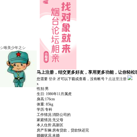
シ唯美少年之シ
马上注册，结交更多好友，享用更多功能，让你轻松
您需要
登录
才可以下载或查看，没有帐号？
点这里注册
x
性别:男
生日: 1986年11月属虎
身高:176cm
体重: 85kg
学历:专科
工作情况:消防公司的
家庭情况:无父母
本人住所:高新区
房产车辆:房有贷款，贷款快还完
婚姻状况:未婚