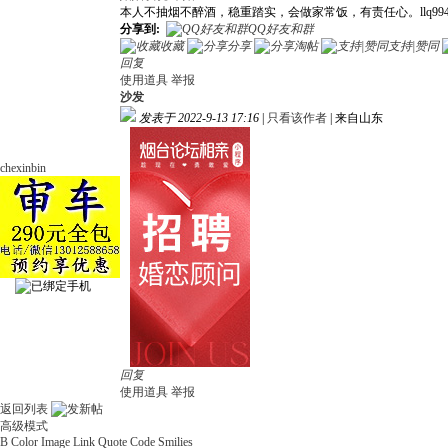
本人不抽烟不醉酒，稳重踏实，会做家常饭，有责任心。llq9947
分享到:
QQ好友和群
收藏
分享
淘帖
支持|赞同
回复
使用道具
举报
沙发
发表于 2022-9-13 17:16
|
只看该作者
|
来自山东
chexinbin
回复
使用道具
举报
返回列表
高级模式
B
Color
Image
Link
Quote
Code
Smilies