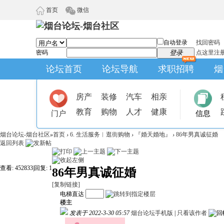
首页
微信
自动登录
找回密码
密码
登录
点这里注
论坛首页
论坛导航
求职招聘
烟
房产
装修
汽车
相亲
教育
购物
人才
健康
门户
信息
烟台论坛-烟台社区
»
首页
›
6. 生活服务︱逛街购物
›
『婚天婚地』
›
86年男真诚征婚
返回列表
查看:
452833
|
回复:
1
86年男真诚征婚
[复制链接]
电梯直达
楼主
发表于 2022-3-30 05:57
烟台论坛手机版
|
只看该作者