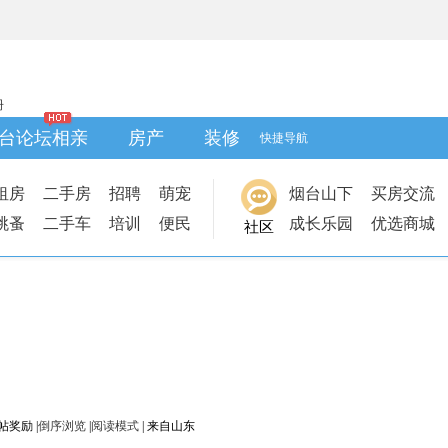
册
台论坛相亲
房产
装修
快捷导航
租房
二手房
招聘
萌宠
烟台山下
买房交流
跳蚤
二手车
培训
便民
成长乐园
优选商城
社区
|
倒序浏览
|
阅读模式
|
来自山东