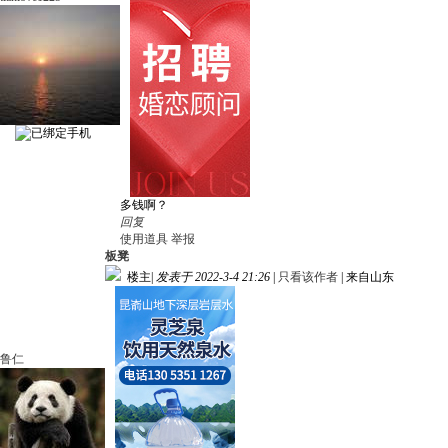
多钱啊？
回复
使用道具
举报
板凳
楼主
|
发表于 2022-3-4 21:26
|
只看该作者
|
来自山东
鲁仁