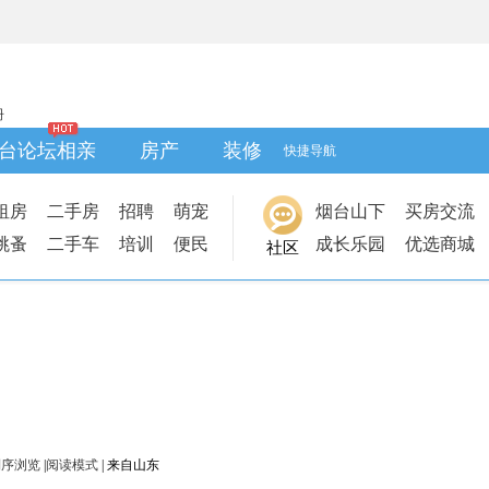
册
台论坛相亲
房产
装修
快捷导航
租房
二手房
招聘
萌宠
烟台山下
买房交流
跳蚤
二手车
培训
便民
成长乐园
优选商城
社区
倒序浏览
|
阅读模式
|
来自山东