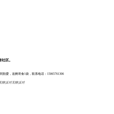
转社区。
爱，送鹩哥食1袋，联系电话：15065761306
无聊|反对