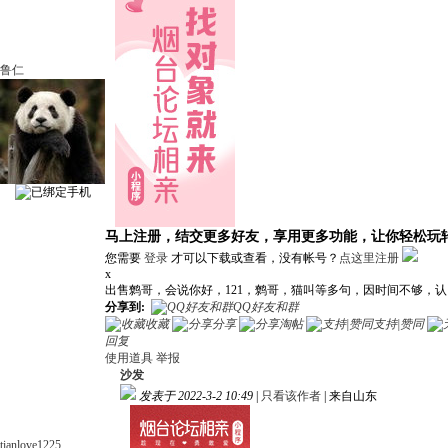
鲁仁
马上注册，结交更多好友，享用更多功能，让你轻松玩
您需要
登录
才可以下载或查看，没有帐号？
点这里注册
x
出售鹩哥，会说你好，121，鹩哥，猫叫等多句，因时间不够，认同割
分享到:
QQ好友和群
收藏
分享
淘帖
支持|赞同
回复
使用道具
举报
沙发
发表于 2022-3-2 10:49
|
只看该作者
|
来自山东
tianlove1225