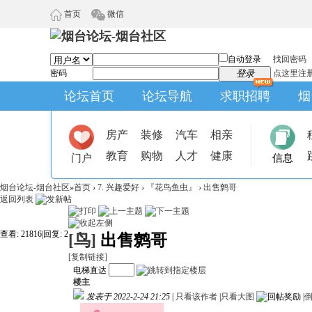
首页
微信
自动登录
找回密码
密码
登录
点这里注
论坛首页
论坛导航
求职招聘
烟
房产
装修
汽车
相亲
教育
购物
人才
健康
门户
信息
烟台论坛-烟台社区
»
首页
›
7. 兴趣爱好
›
『花鸟鱼虫』
›
出售鹩哥
返回列表
查看:
21816
|
回复:
2
[鸟]
出售鹩哥
[复制链接]
电梯直达
楼主
发表于 2022-2-24 21:25
|
只看该作者
|
只看大图
|