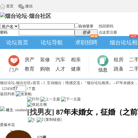
首页
微信
自动登录
找回密码
密码
登录
点这里注册
论坛首页
论坛导航
求职招聘
烟台论坛相
房产
装修
汽车
相亲
租房
二
教育
购物
人才
健康
跳蚤
二
门户
信息
烟台论坛-烟台社区
»
首页
›
1. 互动烟台︱情感交流
›
『烟台论坛相亲』
›
87年未婚女
1
2
3
4
5
6
7
/ 7 页
返回列表
楼主:
sinaland
[找男友]
87年未婚女，征婚（之
[复制链接]
爱爆米花
121
楼