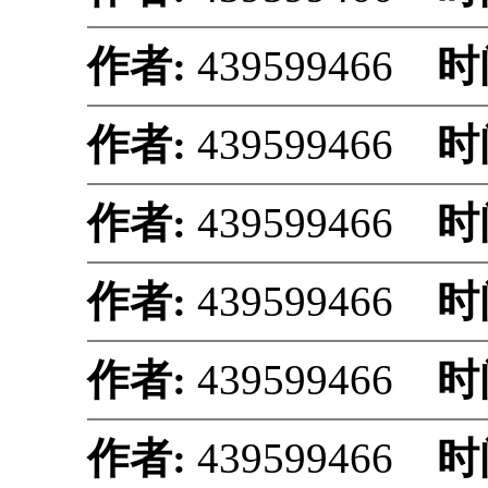
作者:
439599466
时
作者:
439599466
时
作者:
439599466
时
作者:
439599466
时
作者:
439599466
时
作者:
439599466
时