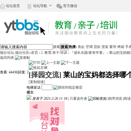
论坛首页
论坛导航
官方微信
搜索
搜索
热搜:
鱼缸
空调
贷款
货架
窗帘
烤箱
手
烟台论坛-烟台社区
»
首页
›
2. 教育/亲子/培训
›
『成长乐园/家有学童』
›
莱山的宝妈都
返回列表
查看:
44436
|
回复:
2
[择园交流]
莱山的宝妈都选择哪
[复制链接]
电梯直达
楼主
发表于 2021-2-26 11:18
|
只看该作者
|
倒序浏览
|
阅读