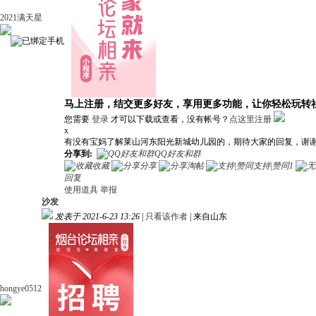
2021满天星
马上注册，结交更多好友，享用更多功能，让你轻松玩转
您需要
登录
才可以下载或查看，没有帐号？
点这里注册
x
有没有宝妈了解莱山河东阳光新城幼儿园的，期待大家的回复，谢
分享到:
QQ好友和群
收藏
分享
淘帖
支持|赞同
1
回复
使用道具
举报
沙发
发表于 2021-6-23 13:26
|
只看该作者
|
来自山东
hongye0512