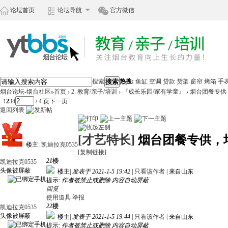
论坛首页
论坛导航
官方微信
搜索
搜索
热搜:
鱼缸
空调
贷款
货架
窗帘
烤箱
手
烟台论坛-烟台社区
»
首页
›
2. 教育/亲子/培训
›
『成长乐园/家有学童』
›
烟台团餐专供，
1
2
3
4
/ 4 页
下一页
返回列表
[才艺特长]
烟台团餐专供，
楼主:
凯迪拉克0535
[复制链接]
21
楼
凯迪拉克0535
头像被屏蔽
楼主
|
发表于 2021-1-5 19:42
|
只看该作者
|
来自山东
提示:
作者被禁止或删除 内容自动屏蔽
回复
使用道具
举报
22
楼
凯迪拉克0535
头像被屏蔽
楼主
|
发表于 2021-1-5 19:44
|
只看该作者
|
来自山东
提示:
作者被禁止或删除 内容自动屏蔽