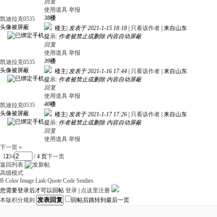
回复
使用道具
举报
38
楼
凯迪拉克0535
头像被屏蔽
楼主
|
发表于 2021-1-15 18:18
|
只看该作者
|
来自山东
提示:
作者被禁止或删除 内容自动屏蔽
回复
使用道具
举报
39
楼
凯迪拉克0535
头像被屏蔽
楼主
|
发表于 2021-1-16 17:44
|
只看该作者
|
来自山东
提示:
作者被禁止或删除 内容自动屏蔽
回复
使用道具
举报
40
楼
凯迪拉克0535
头像被屏蔽
楼主
|
发表于 2021-1-17 17:26
|
只看该作者
|
来自山东
提示:
作者被禁止或删除 内容自动屏蔽
回复
使用道具
举报
下一页 »
1
2
3
4
/ 4 页
下一页
返回列表
高级模式
B
Color
Image
Link
Quote
Code
Smilies
您需要登录后才可以回帖
登录
|
点这里注册
发表回复
本版积分规则
回帖后跳转到最后一页