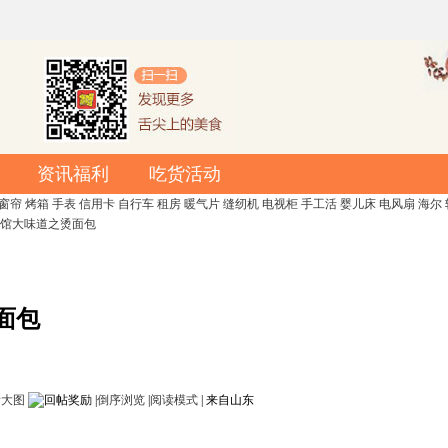
资讯福利
吃货活动
窗帘
烤箱
手表
信用卡
自行车
租房
暖气片
缝纫机
电视柜
手工活
婴儿床
电风扇
海尔
馆大味道之烫面包
面包
看大图
|
倒序浏览
|
阅读模式
|
来自山东