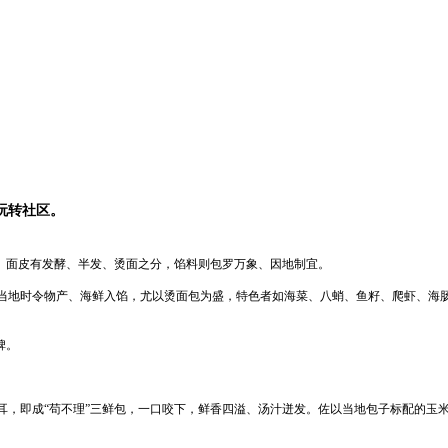
玩转社区。
来。面皮有发酵、半发、烫面之分，馅料则包罗万象、因地制宜。
当地时令物产、海鲜入馅，尤以烫面包为盛，特色者如海菜、八蛸、鱼籽、爬虾、海
碑。
耳，即成“苟不理”三鲜包，一口咬下，鲜香四溢、汤汁迸发。佐以当地包子标配的玉