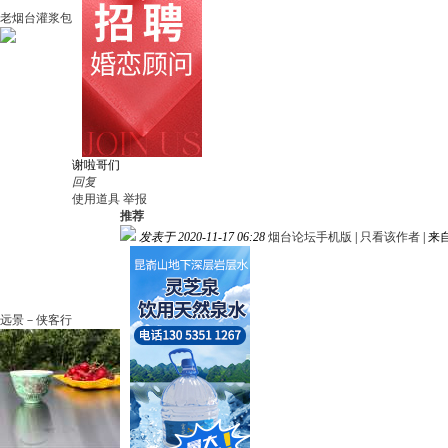
老烟台灌浆包
谢啦哥们
回复
使用道具
举报
推荐
发表于 2020-11-17 06:28
烟台论坛手机版
|
只看该作者
|
来
远景－侠客行