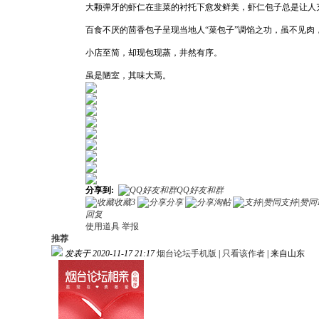
大颗弹牙的虾仁在韭菜的衬托下愈发鲜美，虾仁包子总是让人
百食不厌的茴香包子呈现当地人“菜包子”调馅之功，虽不见
小店至简，却现包现蒸，井然有序。
虽是陋室，其味大焉。
分享到:
QQ好友和群
收藏
3
分享
淘帖
支持|赞同
回复
使用道具
举报
推荐
发表于 2020-11-17 21:17
烟台论坛手机版
|
只看该作者
|
来自山东