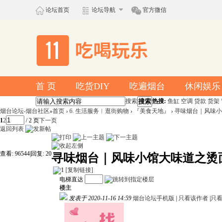
论坛首页
论坛导航
官方微信
首 页
吃货DIY
吃遍烟台
休闲娱乐
搜索
搜索
热搜:
鱼缸
空调
贷款
货架
烟台论坛-烟台社区
»
首页
›
6. 生活服务︱逛街购物
›
『美食天地』
›
寻味烟台｜风味小
1
2
/ 2 页
下一页
返回列表
查看:
96544
|
回复:
20
寻味烟台｜风味小馆大味道之烫
[复制链接]
电梯直达
楼主
发表于 2020-11-16 14:59
烟台论坛手机版
|
只看该作者
|
只