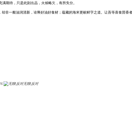
充满期待，只是此刻出品，火候略欠，有所失分。
肉，却非一般油润清新，诠释好油好食材；蕴藏的海米更献鲜字之道。让吾等喜食茴香
16
无聊|反对