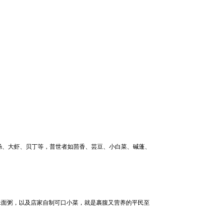
肠、大虾、贝丁等，普世者如茴香、芸豆、小白菜、碱蓬、
米面粥，以及店家自制可口小菜，就是裹腹又营养的平民至