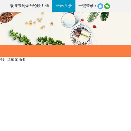
欢迎来到烟台论坛！ 请
登录
/
注册
一键登录：
转让
拼车
加油卡