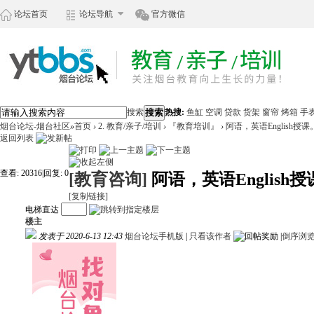
论坛首页
论坛导航
官方微信
搜索
搜索
热搜:
鱼缸
空调
贷款
货架
窗帘
烤箱
手
烟台论坛-烟台社区
»
首页
›
2. 教育/亲子/培训
›
『教育培训』
›
阿语，英语English授课
返回列表
查看:
20316
|
回复:
0
[教育咨询]
阿语，英语English
[复制链接]
电梯直达
楼主
发表于 2020-6-13 12:43
烟台论坛手机版
|
只看该作者
|
倒序浏