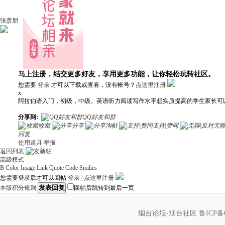
张彦朋
马上注册，结交更多好友，享用更多功能，让你轻松玩转社区。
您需要
登录
才可以下载或查看，没有帐号？
点这里注册
x
阿拉伯语入门，初级，中级。英语听力阅读写作水平想实质提高的学生家长可
分享到:
QQ好友和群
收藏
分享
淘帖
支持|赞同
无聊
回复
使用道具
举报
返回列表
高级模式
B
Color
Image
Link
Quote
Code
Smilies
您需要登录后才可以回帖
登录
|
点这里注册
发表回复
本版积分规则
回帖后跳转到最后一页
烟台论坛-烟台社区
鲁ICP备0