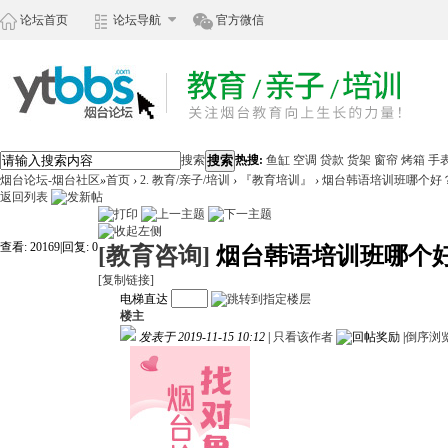
论坛首页
论坛导航
官方微信
搜索
搜索
热搜:
鱼缸
空调
贷款
货架
窗帘
烤箱
手
烟台论坛-烟台社区
»
首页
›
2. 教育/亲子/培训
›
『教育培训』
›
烟台韩语培训班哪个好
返回列表
查看:
20169
|
回复:
0
[教育咨询]
烟台韩语培训班哪个
[复制链接]
电梯直达
楼主
发表于 2019-11-15 10:12
|
只看该作者
|
倒序浏