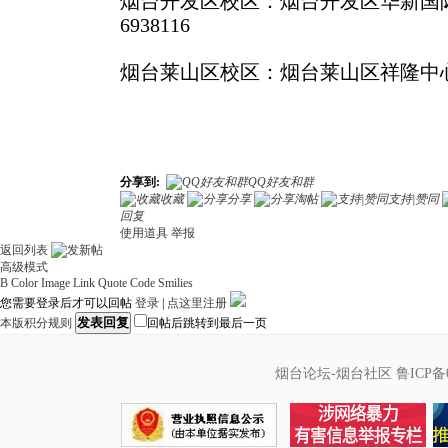
烟台开发区校区：烟台开发区华新国际大厦
6938116
烟台莱山区校区：烟台莱山区祥隆中心A座5
分享到:
QQ好友和群
收藏
分享
淘帖
支持|赞同
回复
使用道具
举报
返回列表
高级模式
B
Color
Image
Link
Quote
Code
Smilies
您需要登录后才可以回帖
登录
|
点这里注册
发表回复
本版积分规则
回帖后跳转到最后一页
烟台论坛-烟台社区
鲁ICP备0