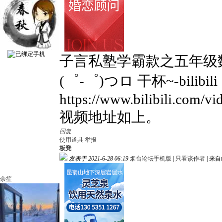
子言私塾学霸款之五年级
(゜-゜)つロ 干杯~-bilibili
https://www.bilibili.com/v
视频地址如上。
回复
使用道具
举报
板凳
发表于 2021-6-28 06:19
烟台论坛手机版
|
只看该作者
|
来自
余笙