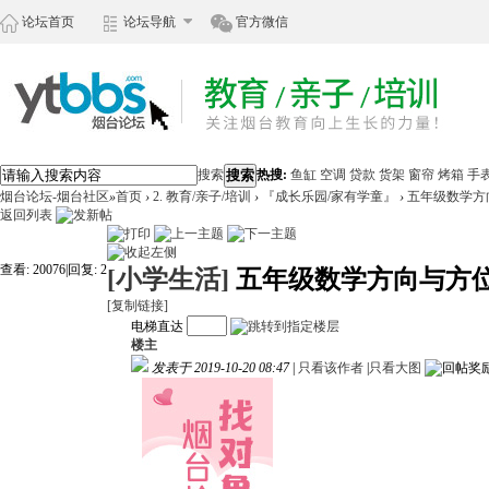
论坛首页
论坛导航
官方微信
搜索
搜索
热搜:
鱼缸
空调
贷款
货架
窗帘
烤箱
手
烟台论坛-烟台社区
»
首页
›
2. 教育/亲子/培训
›
『成长乐园/家有学童』
›
五年级数学方
返回列表
查看:
20076
|
回复:
2
[小学生活]
五年级数学方向与方
[复制链接]
电梯直达
楼主
发表于 2019-10-20 08:47
|
只看该作者
|
只看大图