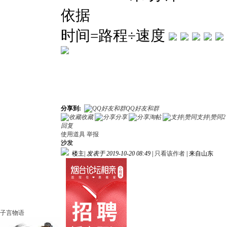
依据
时间
=路程÷速度
分享到:
QQ好友和群
收藏
分享
淘帖
支持|赞同
2
回复
使用道具
举报
沙发
楼主
|
发表于 2019-10-20 08:49
|
只看该作者
|
来自山东
子言物语