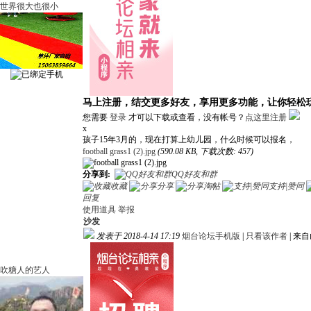
世界很大也很小
马上注册，结交更多好友，享用更多功能，让你轻松
您需要
登录
才可以下载或查看，没有帐号？
点这里注册
x
孩子15年3月的，现在打算上幼儿园，什么时候可以报名，
football grass1 (2).jpg
(590.08 KB, 下载次数: 457)
分享到:
QQ好友和群
收藏
分享
淘帖
支持|赞同
回复
使用道具
举报
沙发
发表于 2018-4-14 17:19
烟台论坛手机版
|
只看该作者
|
来自
吹糖人的艺人