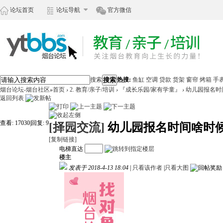
论坛首页
论坛导航
官方微信
搜索
搜索
热搜:
鱼缸
空调
贷款
货架
窗帘
烤箱
手
烟台论坛-烟台社区
»
首页
›
2. 教育/亲子/培训
›
『成长乐园/家有学童』
›
幼儿园报名时
返回列表
查看:
17030
|
回复:
9
[择园交流]
幼儿园报名时间啥时
[复制链接]
电梯直达
楼主
发表于 2018-4-13 18:04
|
只看该作者
|
只看大图