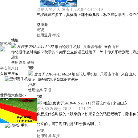
吹糖人的艺人 发表于 2018-4-14 17:19
三岁就差不多了，具体看上哪个幼儿园，私立可以早去，公立
恩 谢谢
回复
使用道具
举报
地板
霞客80
发表于 2018-4-14 21:27
烟台论坛手机版
|
只看该作者
|
来自山东
你想报什么时候的？秋季的？如果公立的话已经晚了，除非你关系特别硬，私
回复
使用道具
举报
5
楼
平安普惠11
头像被屏蔽
发表于 2018-4-15 06:24
烟台论坛手机版
|
只看该作者
|
来自山东
提示:
该帖被管理员或版主屏蔽
回复
使用道具
举报
世界很大也很小
6
楼
楼主
|
发表于 2018-4-15 16:11
|
只看该作者
|
来自山东
霞客80 发表于 2018-4-14 21:27
你想报什么时候的？秋季的？如果公立的话已经晚了，除非你
公立的，问了海河说是6月份报名啊，？
回复
使用道具
举报