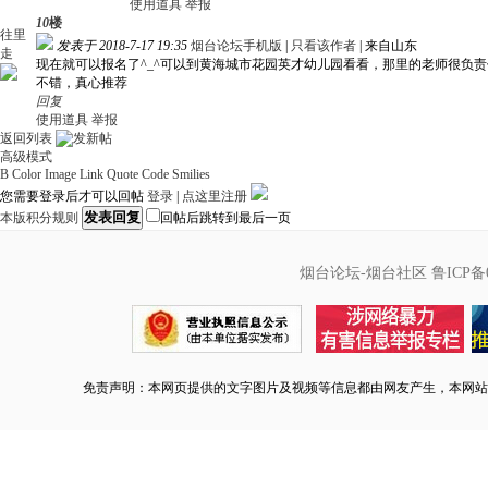
使用道具
举报
10
楼
往里
发表于 2018-7-17 19:35
烟台论坛手机版
|
只看该作者
|
来自山东
走
现在就可以报名了^_^可以到黄海城市花园英才幼儿园看看，那里的老师很负
不错，真心推荐
回复
使用道具
举报
返回列表
高级模式
B
Color
Image
Link
Quote
Code
Smilies
您需要登录后才可以回帖
登录
|
点这里注册
发表回复
本版积分规则
回帖后跳转到最后一页
烟台论坛-烟台社区
鲁ICP备0
免责声明：本网页提供的文字图片及视频等信息都由网友产生，本网站