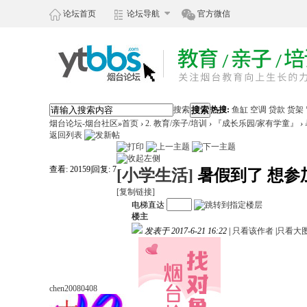
论坛首页
论坛导航
官方微信
搜索
搜索
热搜:
鱼缸
空调
贷款
货架
烟台论坛-烟台社区
»
首页
›
2. 教育/亲子/培训
›
『成长乐园/家有学童』
›
返回列表
查看:
20159
|
回复:
7
[小学生活]
暑假到了 想参
[复制链接]
电梯直达
楼主
发表于 2017-6-21 16:22
|
只看该作者
|
只看大
chen20080408