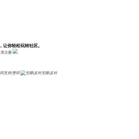
，让你轻松玩转社区。
这里注册
支持|赞同
无聊|反对