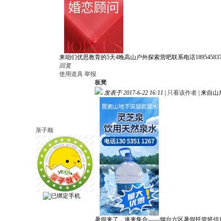
来咱们优思教育的5天4晚高山户外探索营吧
联系电话18954583
回复
使用道具
举报
板凳
发表于 2017-6-22 16:11
|
只看该作者
|
来自山
亲子顺
暑假来了，速来集合——烟台六区暑假托管班信