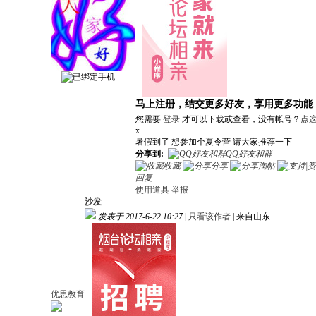
马上注册，结交更多好友，享用更多功能
您需要
登录
才可以下载或查看，没有帐号？
点
x
暑假到了 想参加个夏令营 请大家推荐一下
分享到:
QQ好友和群
收藏
分享
淘帖
回复
使用道具
举报
沙发
发表于 2017-6-22 10:27
|
只看该作者
|
来自山东
优思教育