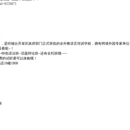
tid=8559871
东
6月，是经烟台开发区政府部门正式审批的全外教语言培训学校，拥有聘请外国专家单
看看呢~！
特色语法班~话题辩论班~还有全托班哦~~~
费的试听课可以体验哦！
18楼1808
东