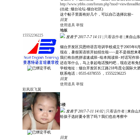
http://www.ytbbs.com/forum.php?mod=viewthread&
(出处: 烟台论坛-烟台社区)
这个帖子里面有好几个，可以自己选择比较~
回复
使用道具
举报
地板
15552236225
发表于 2017-7-7 14:11
|
只看该作者
|
来自山
烟台开发区贝恩特语言培训学校成立于2005年
现在，暑假英语班开始招生啦~~~是不是很想来
我们有自然拼读速成班~绘本阅读班~对话写作班~
还在等什么，马上拿起电话预约吧，现在还有免
学校地址：烟台开发区长江路218号昆仑国际大酒店
联系电话：0535-6378555 ，15552236225
回复
使用道具
举报
彩凤双飞翼
5
楼
发表于 2017-7-11 14:02
|
只看该作者
|
来自山
给孩子选好夏令营了吗？我们也在考察中
回复