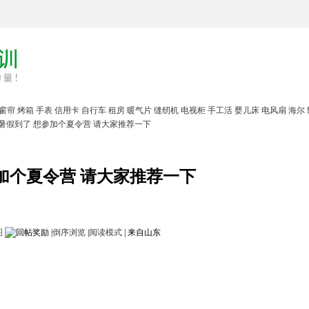
窗帘
烤箱
手表
信用卡
自行车
租房
暖气片
缝纫机
电视柜
手工活
婴儿床
电风扇
海尔
暑假到了 想参加个夏令营 请大家推荐一下
加个夏令营 请大家推荐一下
图
|
倒序浏览
|
阅读模式
|
来自山东