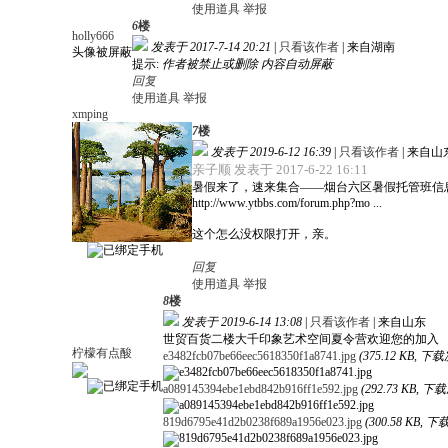
使用道具
举报
6
楼
holly666
发表于 2017-7-14 20:21
|
只看该作者
|
来自湖南
头像被屏蔽
提示:
作者被禁止或删除 内容自动屏蔽
回复
使用道具
举报
xmping
7
楼
发表于 2019-6-12 16:39
|
只看该作者
|
来自山
亲子顺 发表于 2017-6-22 16:11
暑假来了，速来集合——烟台六区暑假托管班信
http://www.ytbbs.com/forum.php?mo ...
这个怎么没权限打开，亲。
回复
使用道具
举报
8
楼
发表于 2019-6-14 13:08
|
只看该作者
|
来自山东
世贸百货二楼大千印象艺术空间夏令营欢迎您的加入
柠檬有点酸
e3482fcb07be66eec5618350f1a8741.jpg
(375.12 KB, 下载
a089145394ebe1ebd842b916ff1e592.jpg
(292.73 KB, 下
819d6795e41d2b0238f689a1956e023.jpg
(300.58 KB, 下