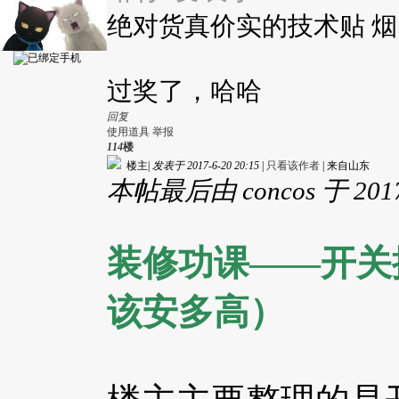
绝对货真价实的技术贴 
过奖了，哈哈
回复
使用道具
举报
114
楼
楼主
|
发表于 2017-6-20 20:15
|
只看该作者
|
来自山东
本帖最后由 concos 于 2017
装修功课——
开关
该安多高）