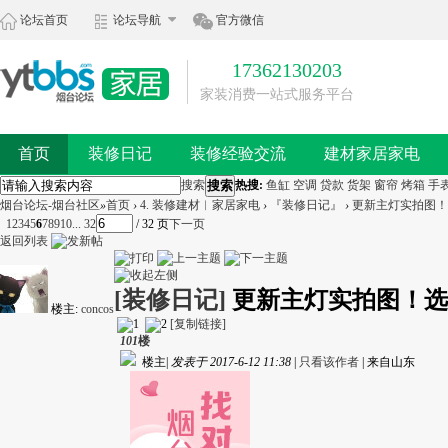
论坛首页
论坛导航
官方微信
17362130203
家装消费一站式服务平台
首页
装修日记
装修经验交流
建材家居家电
搜索
搜索
热搜:
鱼缸
空调
贷款
货架
窗帘
烤箱
手
烟台论坛-烟台社区
»
首页
›
4. 装修建材︱家居家电
›
『装修日记』
›
更新主灯实拍图！选
1
2
3
4
5
6
7
8
9
10
... 32
/ 32 页
下一页
返回列表
[装修日记]
更新主灯实拍图！选
楼主:
concos
[复制链接]
101
楼
楼主
|
发表于 2017-6-12 11:38
|
只看该作者
|
来自山东