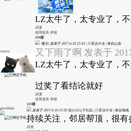
LZ太牛了，太专业了，
回复
使用道具
举报
104
楼
楼主
|
发表于 2017-6-16 15:01
|
只看该作者
|
来自山东
又下雨了啊 发表于 2017-6
concos
LZ太牛了，太专业了，
过奖了
看结论就好
回复
使用道具
举报
105
楼
ghoulhaha
发表于 2017-6-16 15:05
烟台论坛手机版
|
只看该作者
|
来自海南
持续关注，邻居帮顶，很有
回复