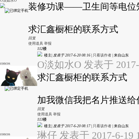
O淡如水O
装修功课——卫生间等电位
求汇鑫橱柜的联系方式
回复
使用道具
举报
112
楼
楼主
|
发表于 2017-6-20 08:16
|
只看该作者
|
来自山东
O淡如水O 发表于 2017-6-
concos
求汇鑫橱柜的联系方式
加我微信我把名片推送给
回复
使用道具
举报
113
楼
楼主
|
发表于 2017-6-20 08:17
|
只看该作者
|
来自山东
琳仔 发表于 2017-6-19 1
concos