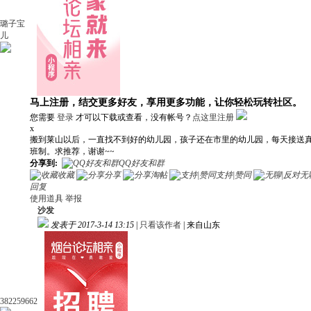
璐子宝
儿
马上注册，结交更多好友，享用更多功能，让你轻松玩转社区。
您需要
登录
才可以下载或查看，没有帐号？
点这里注册
x
搬到莱山以后，一直找不到好的幼儿园，孩子还在市里的幼儿园，每天接送
班制。求推荐，谢谢~~
分享到:
QQ好友和群
收藏
分享
淘帖
支持|赞同
无
回复
使用道具
举报
沙发
发表于 2017-3-14 13:15
|
只看该作者
|
来自山东
382259662