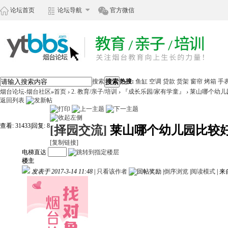
论坛首页
论坛导航
官方微信
搜索
搜索
热搜:
鱼缸
空调
贷款
货架
窗帘
烤箱
手
烟台论坛-烟台社区
»
首页
›
2. 教育/亲子/培训
›
『成长乐园/家有学童』
›
莱山哪个幼儿
返回列表
查看:
31433
|
回复:
8
[择园交流]
莱山哪个幼儿园比较
[复制链接]
电梯直达
楼主
发表于 2017-3-14 11:48
|
只看该作者
|
倒序浏览
|
阅读模式
|
来