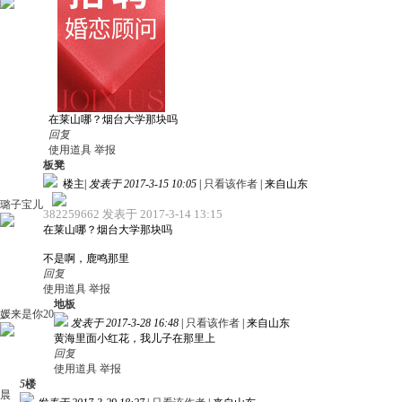
在莱山哪？烟台大学那块吗
回复
使用道具
举报
板凳
楼主
|
发表于 2017-3-15 10:05
|
只看该作者
|
来自山东
璐子宝儿
382259662 发表于 2017-3-14 13:15
在莱山哪？烟台大学那块吗
不是啊，鹿鸣那里
回复
使用道具
举报
地板
媛来是你20
发表于 2017-3-28 16:48
|
只看该作者
|
来自山东
黄海里面小红花，我儿子在那里上
回复
使用道具
举报
5
楼
晨