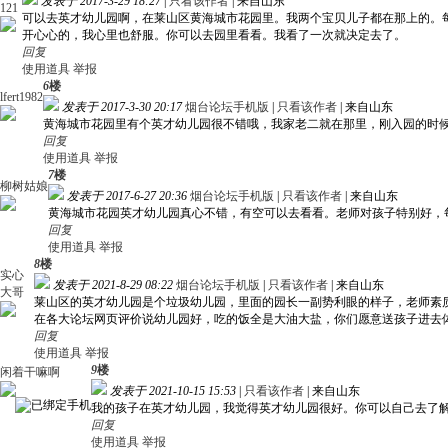
发表于 2017-3-29 18:27
|
只看该作者
|
来自山东
121
可以去英才幼儿园啊，在莱山区黄海城市花园里。我两个宝贝儿子都在那上的。
开心心的，我心里也舒服。你可以去园里看看。我看了一次就决定去了。
回复
使用道具
举报
6
楼
lfert1982
发表于 2017-3-30 20:17
烟台论坛手机版
|
只看该作者
|
来自山东
黄海城市花园里有个英才幼儿园很不错哦，我家老二就在那里，刚入园的时候
回复
使用道具
举报
7
楼
柳树姑娘
发表于 2017-6-27 20:36
烟台论坛手机版
|
只看该作者
|
来自山东
黄海城市花园英才幼儿园真心不错，有空可以去看看。老师对孩子特别好，
回复
使用道具
举报
8
楼
实心
发表于 2021-8-29 08:22
烟台论坛手机版
|
只看该作者
|
来自山东
大哥
莱山区的英才幼儿园是个垃圾幼儿园，里面的园长一副势利眼的样子，老师素
在各大论坛网页评价说幼儿园好，吃的饭全是大油大盐，你们愿意送孩子进去
回复
使用道具
举报
9
楼
闲着干嘛啊
发表于 2021-10-15 15:53
|
只看该作者
|
来自山东
我的孩子在英才幼儿园，我觉得英才幼儿园很好。你可以自己去了
回复
使用道具
举报