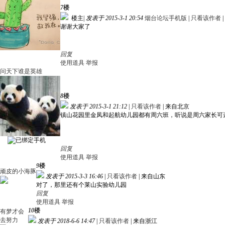
7
楼
楼主
|
发表于 2015-3-1 20:54
烟台论坛手机版
|
只看该作者
|
谢谢大家了
回复
使用道具
举报
问天下谁是英雄
8
楼
发表于 2015-3-1 21:12
|
只看该作者
|
来自北京
镇山花园里金凤和起航幼儿园都有周六班，听说是周六家长可
回复
使用道具
举报
9
楼
顽皮的小海豚
发表于 2015-3-3 16:46
|
只看该作者
|
来自山东
对了，那里还有个莱山实验幼儿园
回复
使用道具
举报
10
楼
有梦才会
去努力
发表于 2018-6-6 14:47
|
只看该作者
|
来自浙江