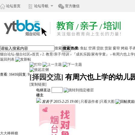
论坛首页
论坛导航
官方微信
搜索
搜索
热搜:
鱼缸
空调
贷款
货架
窗帘
烤箱
手
烟台论坛-烟台社区
»
首页
›
2. 教育/亲子/培训
›
『成长乐园/家有学童』
›
有周六也上学
返回列表
查看:
16416
|
回复:
9
[择园交流]
有周六也上学的幼儿
[复制链接]
电梯直达
楼主
发表于 2015-2-25 19:00
|
只看该作者
|
只看大图
大大棒棒糖