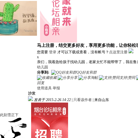
马上注册，结交更多好友，享用更多功能，让你轻松
您需要
登录
才可以下载或查看，没有帐号？
点这里注册
x
亲们，我着急给孩子找幼儿园，老家太忙不能帮带了，我在鲁
幼儿园
分享到:
QQ好友和群
收藏
分享
淘帖
支持|赞同
回复
使用道具
举报
沙发
发表于 2015-2-26 14:22
|
只看该作者
|
来自山东
此刻雪正下