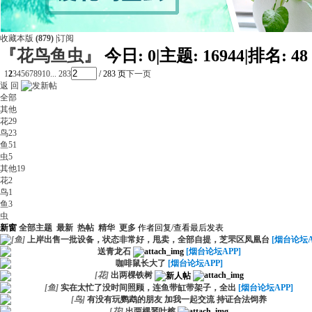
收藏本版
(
879
)
|
订阅
『花鸟鱼虫』
今日:
0
|
主题:
16944
|
排名:
48
1
2
3
4
5
6
7
8
9
10
... 283
/ 283 页
下一页
返 回
全部
其他
花
29
鸟
23
鱼
51
虫
5
其他
19
花
2
鸟
1
鱼
3
虫
新窗
全部主题
最新
热帖
精华
更多
作者
回复/查看
最后发表
[
鱼
]
上岸出售一批设备，状态非常好，甩卖，全部自提，芝罘区凤凰台
[烟台论坛A
送青龙石
[烟台论坛APP]
咖啡鼠长大了
[烟台论坛APP]
[
花
]
出两棵铁树
[
鱼
]
实在太忙了没时间照顾，连鱼带缸带架子，全出
[烟台论坛APP]
[
鸟
]
有没有玩鹦鹉的朋友 加我一起交流 持证合法饲养
[
花
]
出两棵琴叶榕