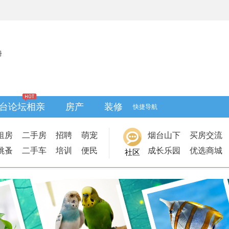
册
台论坛相亲
房产
装修
快捷导航
租房
二手房
招聘
萌宠
烟台山下
买房交流
跳蚤
二手车
培训
便民
成长乐园
优选商城
社区