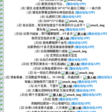
[
花
]
家里没地方可以，
[烟台论坛APP]
[
鱼
]
退坑 全套免费送给渔友 60*45*50 超白三湖缸 + 一条六间
[
花
]
请花友帮看这两种长寿花的花名
[烟台论坛APP]
[
鱼
]
出虎和三间
[烟台论坛APP]
[
鱼
]
出60*35*52鱼缸
[
花
]
各位花友，有没有知道这个长寿花叫什么名字？
黄头龟
[烟台论坛APP]
[
其他
]
出英卡妹妹，乖巧懂事聪明，4个多月
[烟台论坛APP]
秋田宝宝低价出售
[烟台论坛APP]
[
其他
]
想免费领养个金毛
[烟台论坛APP]
自家养的2个多月贵宾泰迪有偿领养
[烟台论坛APP]
[
鱼
]
出坦湖蝴蝶斑F1成鱼
[
鸟
]
芝罘区出售柴犬宝宝
[
鱼
]
出自己钓的野生黄鳝
[烟台论坛APP]
[
其他
]
芝罘区黄务出一米五底滤缸
[烟台论坛APP]
[
其他
]
出美短虎斑MM一枚
[烟台论坛APP]
[
花
]
出一些自己养的多肉
[
花
]
准备装修，兰花数盆寻有缘人。50-100/盆，非诚勿扰！
[烟台论坛A
有缘人宠物馆开门迎宾了
[烟台论坛APP]
[
鸟
]
出个玄凤，下蛋中
[烟台论坛APP]
[
鱼
]
大量出尼特利水草泥 兰保水草泥
[烟台论坛APP]
[
其他
]
两个月蓝猫200
[烟台论坛APP]
[
其他
]
送猫
[烟台论坛APP]
求购阿拉斯加一只公母都可以
[烟台论坛APP]
[
花
]
出售1.8米龙骨大盆栽，八方来财
[烟台论坛APP]