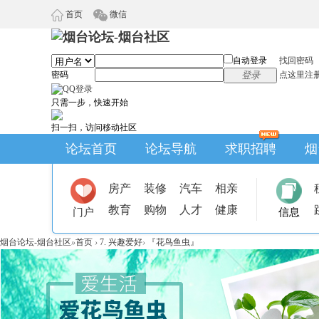
首页
微信
自动登录
找回密码
密码
登录
点这里注
只需一步，快速开始
扫一扫，访问移动社区
论坛首页
论坛导航
求职招聘
烟
房产
装修
汽车
相亲
教育
购物
人才
健康
门户
信息
烟台论坛-烟台社区
»
首页
›
7. 兴趣爱好
›
『花鸟鱼虫』