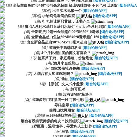
[
鱼
]
全新金晶超白50*40*40 8毫米超白
[烟台论坛APP]
[
鱼
]
全新超白鱼缸40*40*40*8毫米超白 福山德胜自提 不远也可以送货
[烟台论坛A
[
其他
]
出售实木龟箱一个
[烟台论坛APP]
[
其他
]
求给乌龟看病的医院
[烟台论坛APP]
[
鱼
]
打包转让两只黄缘，证书齐全
[
鱼
]
魔点A系列水草灯 B系列水草灯 小s 大s全系列到货
[烟台论坛APP]
[
鱼
]
全新现货10毫米金晶超白90*50*50*10毫米
[烟台论坛APP]
[
鱼
]
全新金晶超白鱼缸60*40*40*8毫米超白160
[烟台论坛APP]
[
鱼
]
出全新金晶超白90*45*45*10毫米超白
[烟台论坛APP]
[
鱼
]
出南美中高端灯科鱼
[烟台论坛APP]
[
鱼
]
4个月长相甜美的德文有喜欢？
[
鸟
]
德系芦丁鸡，家庭养殖，价格最低
[烟台论坛APP]
[
鸟
]
满月小金丝熊出
[
鸟
]
自家繁殖牡丹鹦鹉
[烟台论坛APP]
[
花
]
大烟台有人知道碗莲吗？
[烟台论坛APP]
[
鱼
]
鱼缸
[烟台论坛APP]
[
花
]
【原创】文人式小盆景
[烟台论坛APP]
[
鸟
]
鹩哥配对
[
虫
]
没有宠物的板块吗
[
鸟
]
出30多苏门答腊虎一只 可换七彩
寻猫启示
[烟台论坛APP]
伯恩山找男朋友
[烟台论坛APP]
[
其他
]
三月柯基找主任
[烟台论坛APP]
烟台有没有玩黄缘的龟友？找找组织
[烟台论坛APP]
2岁巨贵，温顺懂事，寻爱狗人士扶养
[烟台论坛APP]
[
鸟
]
鸟笼
[烟台论坛APP]
[
鸟
]
保温箱
[烟台论坛APP]