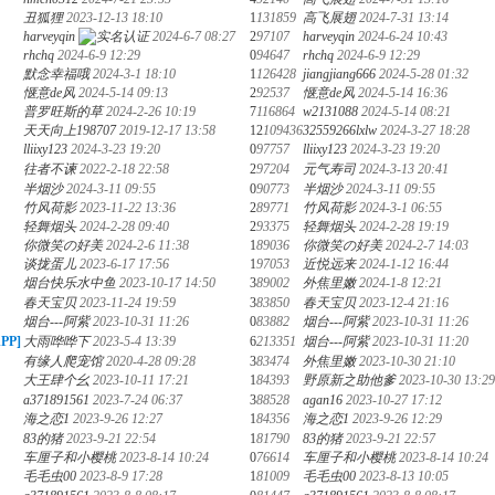
丑狐狸
2023-12-13 18:10
1
131859
高飞展翅
2024-7-31 13:14
harveyqin
2024-6-7 08:27
2
97107
harveyqin
2024-6-24 10:43
rhchq
2024-6-9 12:29
0
94647
rhchq
2024-6-9 12:29
默念幸福哦
2024-3-1 18:10
1
126428
jiangjiang666
2024-5-28 01:32
惬意de风
2024-5-14 09:13
2
92537
惬意de风
2024-5-14 16:36
普罗旺斯的草
2024-2-26 10:19
7
116864
w2131088
2024-5-14 08:21
天天向上198707
2019-12-17 13:58
12
109436
32559266lxlw
2024-3-27 18:28
lliixy123
2024-3-23 19:20
0
97757
lliixy123
2024-3-23 19:20
往者不谏
2022-2-18 22:58
2
97204
元气寿司
2024-3-13 20:41
半烟沙
2024-3-11 09:55
0
90773
半烟沙
2024-3-11 09:55
竹风荷影
2023-11-22 13:36
2
89771
竹风荷影
2024-3-1 06:55
轻舞烟头
2024-2-28 09:40
2
93375
轻舞烟头
2024-2-28 19:19
你微笑の好美
2024-2-6 11:38
1
89036
你微笑の好美
2024-2-7 14:03
谈拢蛋儿
2023-6-17 17:56
1
97053
近悦远来
2024-1-12 16:44
烟台快乐水中鱼
2023-10-17 14:50
3
89002
外焦里嫩
2024-1-8 12:21
春天宝贝
2023-11-24 19:59
3
83850
春天宝贝
2023-12-4 21:16
烟台---阿紫
2023-10-31 11:26
0
83882
烟台---阿紫
2023-10-31 11:26
PP]
大雨哗哗下
2023-5-4 13:39
6
213351
烟台---阿紫
2023-10-31 11:20
有缘人爬宠馆
2020-4-28 09:28
3
83474
外焦里嫩
2023-10-30 21:10
大王肆个幺
2023-10-11 17:21
1
84393
野原新之助他爹
2023-10-30 13:29
a371891561
2023-7-24 06:37
3
88528
agan16
2023-10-27 17:12
海之恋1
2023-9-26 12:27
1
84356
海之恋1
2023-9-26 12:29
83的猪
2023-9-21 22:54
1
81790
83的猪
2023-9-21 22:57
车厘子和小樱桃
2023-8-14 10:24
0
76614
车厘子和小樱桃
2023-8-14 10:24
毛毛虫00
2023-8-9 17:28
1
81009
毛毛虫00
2023-8-13 10:05