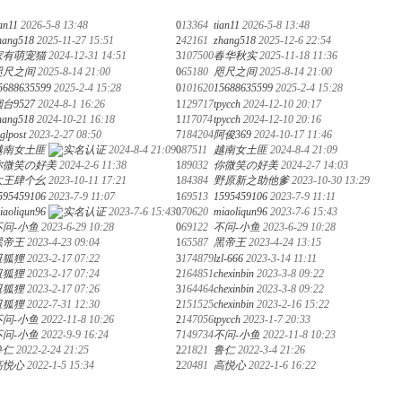
ian11
2026-5-8 13:48
0
13364
tian11
2026-5-8 13:48
hang518
2025-11-27 15:51
2
42161
zhang518
2025-12-6 22:54
家有萌宠猫
2024-12-31 14:51
3
107500
春华秋实
2025-11-18 11:36
咫尺之间
2025-8-14 21:00
0
65180
咫尺之间
2025-8-14 21:00
5688635599
2025-2-4 15:28
0
101620
15688635599
2025-2-4 15:28
台9527
2024-8-1 16:26
1
129717
tpycch
2024-12-10 20:17
hang518
2024-10-21 16:18
1
117074
tpycch
2024-12-10 20:16
glpost
2023-2-27 08:50
7
184204
阿俊369
2024-10-17 11:46
越南女土匪
2024-8-4 21:09
0
87511
越南女土匪
2024-8-4 21:09
你微笑の好美
2024-2-6 11:38
1
89032
你微笑の好美
2024-2-7 14:03
大王肆个幺
2023-10-11 17:21
1
84384
野原新之助他爹
2023-10-30 13:29
595459106
2023-7-9 11:07
1
69513
1595459106
2023-7-9 11:11
iaoliqun96
2023-7-6 15:43
0
70620
miaoliqun96
2023-7-6 15:43
不问-小鱼
2023-6-29 10:28
0
69122
不问-小鱼
2023-6-29 10:28
黑帝王
2023-4-23 09:04
1
65587
黑帝王
2023-4-24 13:15
丑狐狸
2023-2-17 07:22
3
174879
lzl-666
2023-3-14 11:11
丑狐狸
2023-2-17 07:24
2
164851
chexinbin
2023-3-8 09:22
丑狐狸
2023-2-17 07:26
3
164464
chexinbin
2023-3-8 09:22
丑狐狸
2022-7-31 12:30
2
151525
chexinbin
2023-2-16 15:22
不问-小鱼
2022-11-8 10:26
2
147056
tpycch
2023-1-7 20:33
不问-小鱼
2022-9-9 16:24
7
149734
不问-小鱼
2022-11-8 10:23
鲁仁
2022-2-24 21:25
2
21821
鲁仁
2022-3-4 21:26
高悦心
2022-1-5 15:34
2
20481
高悦心
2022-1-6 16:22