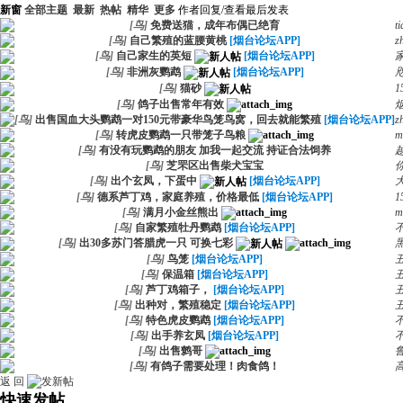
新窗
全部主题
最新
热帖
精华
更多
作者
回复/查看
最后发表
[
鸟
]
免费送猫，成年布偶已绝育
t
[
鸟
]
自己繁殖的蓝腰黄桃
[烟台论坛APP]
z
[
鸟
]
自己家生的英短
[烟台论坛APP]
[
鸟
]
非洲灰鹦鹉
[烟台论坛APP]
[
鸟
]
猫砂
1
[
鸟
]
鸽子出售常年有效
烟
[
鸟
]
出售国血大头鹦鹉一对150元带豪华鸟笼鸟窝，回去就能繁殖
[烟台论坛APP]
z
[
鸟
]
转虎皮鹦鹉一只带笼子鸟粮
m
[
鸟
]
有没有玩鹦鹉的朋友 加我一起交流 持证合法饲养
[
鸟
]
芝罘区出售柴犬宝宝
[
鸟
]
出个玄凤，下蛋中
[烟台论坛APP]
[
鸟
]
德系芦丁鸡，家庭养殖，价格最低
[烟台论坛APP]
1
[
鸟
]
满月小金丝熊出
m
[
鸟
]
自家繁殖牡丹鹦鹉
[烟台论坛APP]
[
鸟
]
出30多苏门答腊虎一只 可换七彩
[
鸟
]
鸟笼
[烟台论坛APP]
[
鸟
]
保温箱
[烟台论坛APP]
[
鸟
]
芦丁鸡箱子，
[烟台论坛APP]
[
鸟
]
出种对，繁殖稳定
[烟台论坛APP]
[
鸟
]
特色虎皮鹦鹉
[烟台论坛APP]
[
鸟
]
出手养玄凤
[烟台论坛APP]
[
鸟
]
出售鹩哥
[
鸟
]
有鸽子需要处理！肉食鸽！
返 回
快速发帖