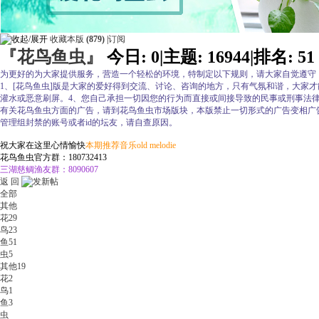
收藏本版
(
879
)
|
订阅
『花鸟鱼虫』
今日:
0
|
主题:
16944
|
排名:
51
为更好的为大家提供服务，营造一个轻松的环境，特制定以下规则，请大家自觉遵守，未尽
1、[花鸟鱼虫]版是大家的爱好得到交流、讨论、咨询的地方，只有气氛和谐，大家
灌水或恶意刷屏。4、您自己承担一切因您的行为而直接或间接导致的民事或刑事法
有关花鸟鱼虫方面的广告，请到花鸟鱼虫市场版块，本版禁止一切形式的广告变相广
管理组封禁的账号或者id的坛友，请自查原因。
祝大家在这里心情愉快
本期推荐音乐old melodie
花鸟鱼虫官方群：180732413
三湖慈鲷渔友群：8090607
返 回
全部
其他
花
29
鸟
23
鱼
51
虫
5
其他
19
花
2
鸟
1
鱼
3
虫