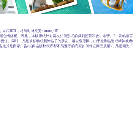
事宜，将随时补充更<strong>正：
才能心情舒畅。因此，本版拒绝针对网友任何形式的讽刺挖苦和攻击诽谤。2、发帖语
律责任。同时，凡是被移动或删除帖子的朋友，请自查原因，由于被删帖造成精神或者
告尤其是商家广告(试问连版块秩序都不能遵守的商家如何保证商品质量)，凡是因为