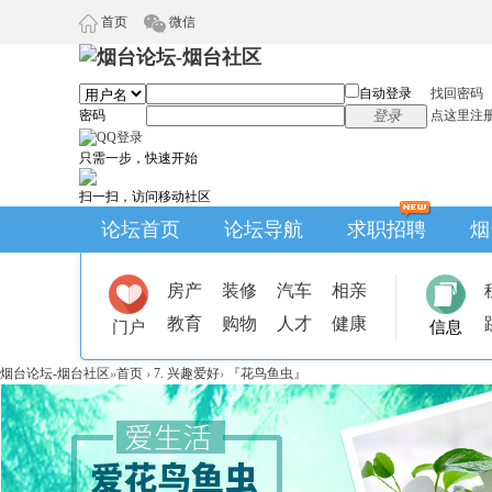
首页
微信
自动登录
找回密码
密码
登录
点这里注
只需一步，快速开始
扫一扫，访问移动社区
论坛首页
论坛导航
求职招聘
烟
房产
装修
汽车
相亲
教育
购物
人才
健康
门户
信息
烟台论坛-烟台社区
»
首页
›
7. 兴趣爱好
›
『花鸟鱼虫』