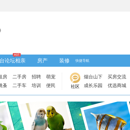
册
台论坛相亲
房产
装修
快捷导航
租房
二手房
招聘
萌宠
烟台山下
买房交流
跳蚤
二手车
培训
便民
成长乐园
优选商城
社区