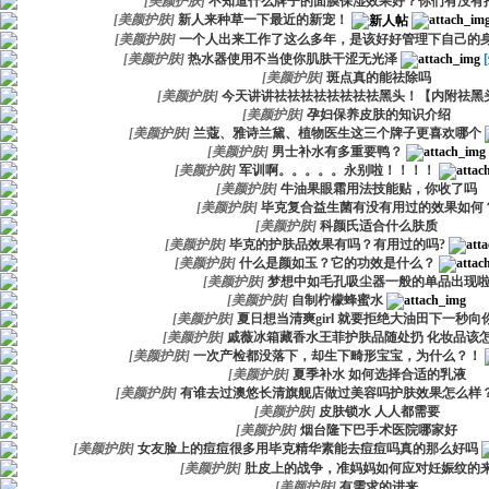
[
美颜护肤
]
不知道什么牌子的面膜保湿效果好？你们有没有
[
美颜护肤
]
新人来种草一下最近的新宠！
[
美颜护肤
]
一个人出来工作了这么多年，是该好好管理下自己的
[
美颜护肤
]
热水器使用不当使你肌肤干涩无光泽
[
美颜护肤
]
斑点真的能祛除吗
[
美颜护肤
]
今天讲讲祛祛祛祛祛祛祛祛黑头！【内附祛黑
[
美颜护肤
]
孕妇保养皮肤的知识介绍
[
美颜护肤
]
兰蔻、雅诗兰黛、植物医生这三个牌子更喜欢哪个
[
美颜护肤
]
男士补水有多重要鸭？
[
美颜护肤
]
军训啊。。。。。永别啦！！！！
[
美颜护肤
]
牛油果眼霜用法技能贴，你收了吗
[
美颜护肤
]
毕克复合益生菌有没有用过的效果如何
[
美颜护肤
]
科颜氏适合什么肤质
[
美颜护肤
]
毕克的护肤品效果有吗？有用过的吗?
[
美颜护肤
]
什么是颜如玉？它的功效是什么？
[
美颜护肤
]
梦想中如毛孔吸尘器一般的单品出现
[
美颜护肤
]
自制柠檬蜂蜜水
[
美颜护肤
]
夏日想当清爽girl 就要拒绝大油田下一秒向
[
美颜护肤
]
戚薇冰箱藏香水王菲护肤品随处扔 化妆品该
[
美颜护肤
]
一次产检都没落下，却生下畸形宝宝，为什么？！
[
美颜护肤
]
夏季补水 如何选择合适的乳液
[
美颜护肤
]
有谁去过澳悠长清旗舰店做过美容吗护肤效果怎么样
[
美颜护肤
]
皮肤锁水 人人都需要
[
美颜护肤
]
烟台隆下巴手术医院哪家好
[
美颜护肤
]
女友脸上的痘痘很多用毕克精华素能去痘痘吗真的那么好吗
[
美颜护肤
]
肚皮上的战争，准妈妈如何应对妊娠纹的来
[
美颜护肤
]
有需求的进来