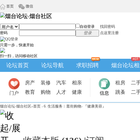
首页
微信
自动登录
找回密码
密码
登录
点这里注册
只需一步，快速开始
扫一扫，访问移动社区
论坛首页
论坛导航
求职招聘
烟台论坛相
房产
装修
汽车
相亲
租房
二
教育
购物
人才
健康
跳蚤
二
门户
信息
烟台论坛-烟台社区
»
首页
›
6. 生活服务︱逛街购物
›
『健康美容』