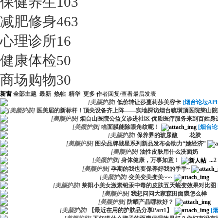
保健养生
103
减肥修身
463
心理诊所
16
健康体检
50
商场购物
30
新窗
全部主题
最新
热帖
精华
更多
作者
回复/查看
最后发表
[
美颜护肤
]
低价转让莎蔓莉莎美容卡
[烟台论坛APP
[
美颜护肤
]
医美届的新标杆！顶尖设备齐上阵——实地探访烟台毓璜顶医院莱山院
[
美颜护肤
]
烟台山医院公益义诊进社区 优质医疗服务来到百姓身
[
美颜护肤
]
啥面膜能除眼角纹呢！
[烟台论
[
美颜护肤
]
保养界的玻尿酸——花胶
[
美颜护肤
]
图朵品牌戥星系列新品发布会助力“她经济”
[
美颜护肤
]
油性皮肤用什么洗面奶
[
美颜护肤
]
身体健康，万事如意！
...
2
[
美颜护肤
]
孕期的我也要保养好我的手手~
[
美颜护肤
]
变美变美变美~~~
[
美颜护肤
]
莱阳小美女激素铅汞中毒的皮肤五天蜕变效果对比图
[
美颜护肤
]
我想问问大家森田面膜怎么样
[
美颜护肤
]
防晒产品哪款好？
[
美颜护肤
]
【最近在用的护肤品分享Part1】
[