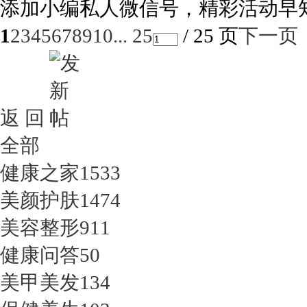
添加小编私人微信号，精彩活动早知道！
1
2
3
4
5
6
7
8
9
10
... 25
/ 25 页
下一页
返 回
全部
健康之家
1533
美颜护肤
1474
美容整形
911
健康问答
50
美甲美发
134