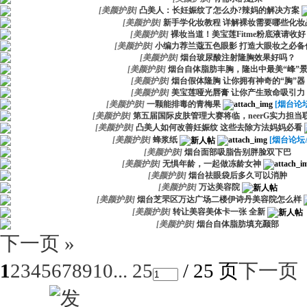
[
美颜护肤
]
凸美人：长妊娠纹了怎么办?辣妈的解决方案
[
美颜护肤
]
新手学化妆教程 详解裸妆需要哪些化妆
[
美颜护肤
]
裸妆当道！美宝莲Fitme粉底液请收好
[
美颜护肤
]
小编力荐兰蔻五色眼影 打造大眼妆之必备
[
美颜护肤
]
烟台玻尿酸注射隆胸效果好吗？
[
美颜护肤
]
烟台自体脂肪丰胸，隆出中最美“峰”
[
美颜护肤
]
烟台假体隆胸 让你拥有神奇的“胸”器
[
美颜护肤
]
美宝莲哑光唇膏 让你产生致命吸引力
[
美颜护肤
]
一颗能排毒的青梅果
[烟台论坛
[
美颜护肤
]
第五届国际皮肤管理大赛将临，neerG实力担当
[
美颜护肤
]
凸美人如何改善妊娠纹 这些去除方法妈妈必看
[
美颜护肤
]
蜂浆纸
[烟台论坛A
[
美颜护肤
]
烟台面部吸脂告别胖脸双下巴
[
美颜护肤
]
无惧年龄，一起做冻龄女神
[
美颜护肤
]
烟台祛眼袋后多久可以消肿
[
美颜护肤
]
万达美容院
[
美颜护肤
]
烟台芝罘区万达广场二楼伊诗丹美容院怎么样
[
美颜护肤
]
转让美容美体卡一张 全新
[
美颜护肤
]
烟台自体脂肪填充颞部
下一页 »
1
2
3
4
5
6
7
8
9
10
... 25
/ 25 页
下一页