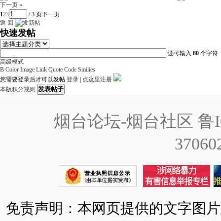
下一页 »
1
2
3
/ 3 页
下一页
返 回
快速发帖
还可输入
80
个字符
高级模式
B
Color
Image
Link
Quote
Code
Smilies
您需要登录后才可以发帖
登录
|
点这里注册
发表帖子
本版积分规则
烟台论坛-烟台社区
鲁I
37060
免责声明：本网页提供的文字图片