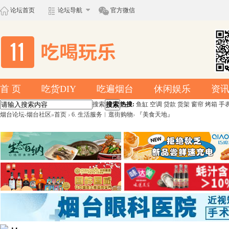
论坛首页
论坛导航
官方微信
首 页
吃货DIY
吃遍烟台
休闲娱乐
资
搜索
搜索
热搜:
鱼缸
空调
贷款
货架
窗帘
烤箱
手
烟台论坛-烟台社区
»
首页
›
6. 生活服务︱逛街购物
›
『美食天地』