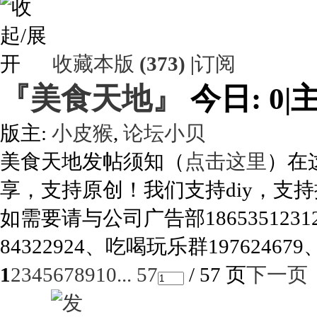
收藏本版
(
373
)
|
订阅
『美食天地』
今日:
0
|
主
版主:
小皮猴
,
论坛小贝
美食天地发帖须知（
点击这里
）在
享，支持原创！我们支持diy，支
如需要请与公司广告部186535123
84322924、吃喝玩乐群197624679
1
2
3
4
5
6
7
8
9
10
... 57
/ 57 页
下一页