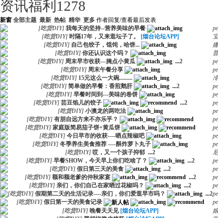
资讯福利
1278
新窗
全部主题
最新
热帖
精华
更多
作者
回复/查看
最后发表
[
吃货DIY
]
我每天的坚持--营养美味的早餐
pe
[
吃货DIY
]
时隔17年，又来逛坛子了。
[烟台论坛APP]
[
吃货DIY
]
自己包饺子，馄饨，哈饼...
[
吃货DIY
]
你还认识这个吗？
[
吃货DIY
]
周末早市收获---腌点小黄瓜
...
2
pe
[
吃货DIY
]
周末午餐分享
pe
[
吃货DIY
]
15元这么一大碗.........
[
吃货DIY
]
简单做的早餐：香煎鹅肝
...
2
pe
[
吃货DIY
]
早餐时间到---美味的卷饼
pe
[
吃货DIY
]
芸豆馅儿的饺子
...
2
pe
[
吃货DIY
]
小澳龙的两吃法
pe
[
吃货DIY
]
有朋自远方来不亦乐乎？
pe
[
吃货DIY
]
家庭版简易茄子饼+黄瓜饼
pe
[
吃货DIY
]
今日早市的收获----晒点辣椒吧
pe
[
吃货DIY
]
冬季养生美食推荐 ----酥炸萝卜丸子
pe
[
吃货DIY
]
哎，又一个孩子抑郁
...
2
[
吃货DIY
]
早餐SHOW，今天早上你们吃啥了？
...
2
pe
[
吃货DIY
]
假日第三天的美食
...
2
pe
[
吃货DIY
]
额和额老爹的仲秋家宴
...
2
pe
[
吃货DIY
]
亲们，你们自己在家晒过花椒吗？
...
2
pe
[
吃货DIY
]
假期第二天的生活记录----亲们，你们爱逛早市吗？
...
2
pe
[
吃货DIY
]
假日第一天的美食记录
pe
[
吃货DIY
]
晚餐天天见
[烟台论坛APP]