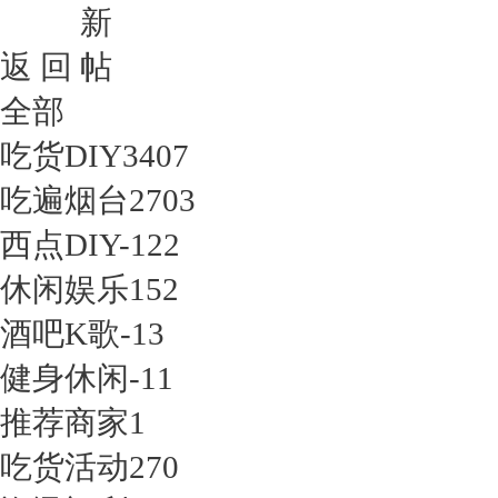
返 回
全部
吃货DIY
3407
吃遍烟台
2703
西点DIY-1
22
休闲娱乐
152
酒吧K歌-1
3
健身休闲-1
1
推荐商家
1
吃货活动
270