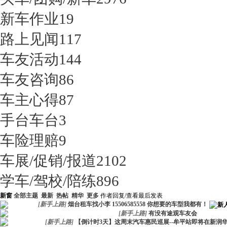
新车作业
19
路上见闻
117
车友活动
144
车友咨询
86
车主心得
87
手台车台
3
车险理赔
9
车展/促销/报道
2102
学车/驾校/陪练
896
新窗
全部主题
最新
热帖
精华
更多
作者
回复/查看
最后发表
[
新手上路
]
烟台租车找小李 15506585558 你想要的车型我都有！
[
新手上路
]
有没有途观车友会
[
新手上路
]
【倒计时3天】这周末汽车惠民巡展--牟平站即将在新润