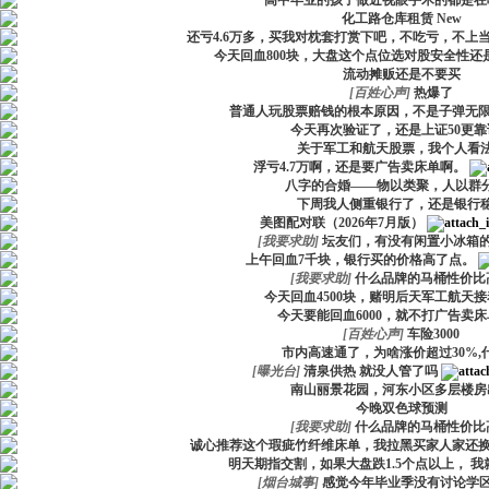
高中毕业的孩子做近视眼手术的都是在
化工路仓库租赁
New
还亏4.6万多，买我对枕套打赏下吧，不吃亏，不上
今天回血800块，大盘这个点位选对股安全性还
流动摊贩还是不要买
[
百姓心声
]
热爆了
普通人玩股票赔钱的根本原因，不是子弹无
今天再次验证了，还是上证50更靠
关于军工和航天股票，我个人看
浮亏4.7万啊，还是要广告卖床单啊。
八字的合婚——物以类聚，人以群
下周我人侧重银行了，还是银行
美图配对联（2026年7月版）
[
我要求助
]
坛友们，有没有闲置小冰箱
上午回血7千块，银行买的价格高了点。
[
我要求助
]
什么品牌的马桶性价比
今天回血4500块，赌明后天军工航天
今天要能回血6000，就不打广告卖
[
百姓心声
]
车险3000
市内高速通了，为啥涨价超过30%,
[
曝光台
]
清泉供热 就没人管了吗
南山丽景花园，河东小区多层楼房
今晚双色球预测
[
我要求助
]
什么品牌的马桶性价比
诚心推荐这个瑕疵竹纤维床单，我拉黑买家人家还
明天期指交割，如果大盘跌1.5个点以上， 我
[
烟台城事
]
感觉今年毕业季没有讨论学