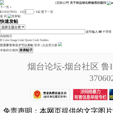
[
百姓心声
]
关于街边绿化树修剪的疑问
下一页 »
1
2
3
4
5
6
7
8
9
10
... 142
/ 142 页
下一页
返 回
快速发帖
还可输入
80
个字符
高级模式
B
Color
Image
Link
Quote
Code
Smilies
您需要登录后才可以发帖
登录
|
点这里注册
发表帖子
本版积分规则
烟台论坛-烟台社区
鲁I
37060
免责声明：本网页提供的文字图片