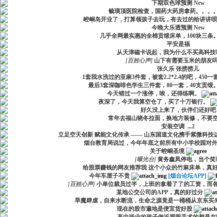
下期双色球预测
New
毓璜顶医院检查，国药大药房拿药。。。
崆峒岛开业了，打算领孩子去玩，有去过的给讲讲呗
今晚大乐透预测
New
几乎全网最实惠的全棉贡缎床单，100块三条。
平安是福
从天津磁卡说起，我为什么不买高科技
[
百姓心声
]
山下有需要玉米的朋友
张久乐 张捞捞儿
1套我水洗过的亚麻3件套，被套2.2*2.4的吧，450一
最后3套深咖啡色学生三件套，80一套，40支贡缎
今天错过一个涨停，唉，还得练啊。
夜深了，今天我算空仓了，买了十万银行。
好久没上来了，伙伴们还好吧
常年去福山晓冬拉面，换地方装修，不要
安装空调
...
2
立足空天创新 赋能文化传承 —— 山东国道文化携手紫微科技
烟台教育局说过，今年年底之前所有中小学校园对外开
关于崆峒圣境
[
曝光台
]
黄务鑫凤停电，当个笑
给股票赚钱的网友推荐我 这个小众的竹麻床单，真
今年车厘子不贵
[烟台论坛APP]
[
百姓心声
]
小单位裁员过半，上班的拿着了了的工资，而
某地公交公司的APP，真的好过分
旱魔肆虐，自来水断流，生命之源竟是一桶桶从京东买
现在的股市遍地是便宜货好股