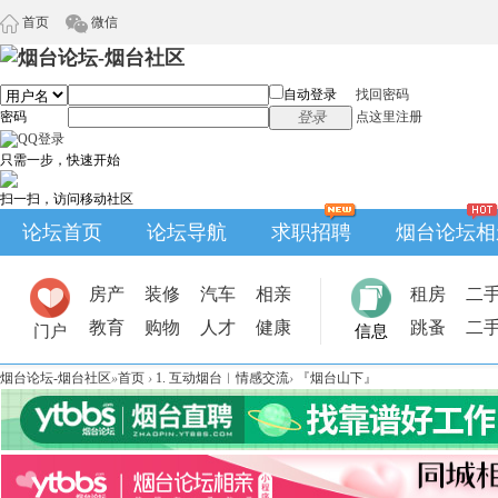
首页
微信
自动登录
找回密码
密码
登录
点这里注册
只需一步，快速开始
扫一扫，访问移动社区
论坛首页
论坛导航
求职招聘
烟台论坛相
房产
装修
汽车
相亲
租房
二
教育
购物
人才
健康
跳蚤
二
门户
信息
烟台论坛-烟台社区
»
首页
›
1. 互动烟台︱情感交流
›
『烟台山下』