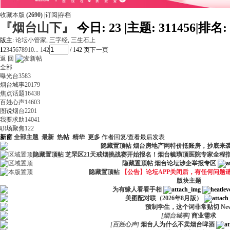
收藏本版
(
2690
)
|
订阅
|
存档
『烟台山下』
今日:
23
|
主题:
311456
|
排名:
版主:
论坛小管家
,
三字经
,
三生石上
1
2
3
4
5
6
7
8
9
10
... 142
/ 142 页
下一页
返 回
全部
曝光台
3583
烟台城事
20179
焦点话题
16438
百姓心声
14603
图说烟台
2201
我要求助
14041
职场聚焦
122
新窗
全部主题
最新
热帖
精华
更多
作者
回复/查看
最后发表
隐藏置顶帖
烟台房地产网特价抵账房，抄底来
隐藏置顶帖
芝罘区21天戒烟挑战赛开始报名！烟台毓璜顶医院专家全程
隐藏置顶帖
烟台论坛涉企举报专区
隐藏置顶帖
【公告】论坛APP关闭后，有任何问题
版块主题
为有缘人看看手相
美图配对联（2026年8月版）
预制学生，这个词非常贴切
Ne
[
烟台城事
]
商业需求
[
百姓心声
]
烟台人为什么不卖烟台啤酒