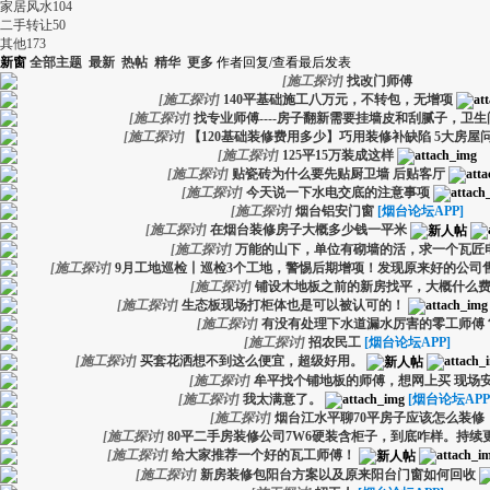
家居风水
104
二手转让
50
其他
173
新窗
全部主题
最新
热帖
精华
更多
作者
回复/查看
最后发表
[
施工探讨
]
找改门师傅
[
施工探讨
]
140平基础施工八万元，不转包，无增项
[
施工探讨
]
找专业师傅----房子翻新需要挂墙皮和刮腻子，卫
[
施工探讨
]
【120基础装修费用多少】巧用装修补缺陷 5大房屋
[
施工探讨
]
125平15万装成这样
[
施工探讨
]
贴瓷砖为什么要先贴厨卫墙 后贴客厅
[
施工探讨
]
今天说一下水电交底的注意事项
[
施工探讨
]
烟台铝安门窗
[烟台论坛APP]
[
施工探讨
]
在烟台装修房子大概多少钱一平米
[
施工探讨
]
万能的山下，单位有砌墙的活，求一个瓦匠
[
施工探讨
]
9月工地巡检丨巡检3个工地，警惕后期增项！发现原来好的公司
[
施工探讨
]
铺设木地板之前的新房找平，大概什么
[
施工探讨
]
生态板现场打柜体也是可以被认可的！
[
施工探讨
]
有没有处理下水道漏水厉害的零工师傅
[
施工探讨
]
招农民工
[烟台论坛APP]
[
施工探讨
]
买套花洒想不到这么便宜，超级好用。
[
施工探讨
]
牟平找个铺地板的师傅，想网上买 现场
[
施工探讨
]
我太满意了。
[烟台论坛APP
[
施工探讨
]
烟台江水平聊70平房子应该怎么装修
[
施工探讨
]
80平二手房装修公司7W6硬装含柜子，到底咋样。持续
[
施工探讨
]
给大家推荐一个好的瓦工师傅！
[
施工探讨
]
新房装修包阳台方案以及原来阳台门窗如何回收