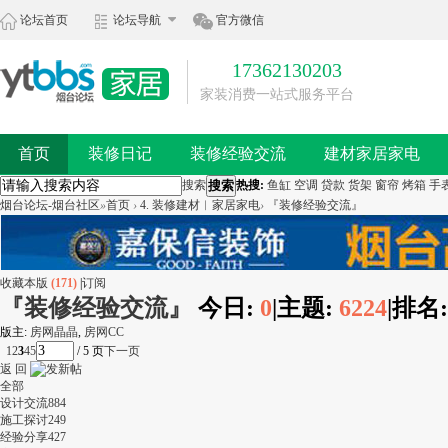
论坛首页
论坛导航
官方微信
17362130203
家装消费一站式服务平台
首页
装修日记
装修经验交流
建材家居家电
搜索
搜索
热搜:
鱼缸
空调
贷款
货架
窗帘
烤箱
手
烟台论坛-烟台社区
»
首页
›
4. 装修建材︱家居家电
›
『装修经验交流』
收藏本版
(
171
)
|
订阅
『装修经验交流』
今日:
0
|
主题:
6224
|
排名
版主:
房网晶晶
,
房网CC
1
2
3
4
5
/ 5 页
下一页
返 回
全部
设计交流
884
施工探讨
249
经验分享
427