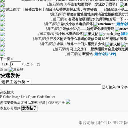
[
施工探讨
]
30平左右地面找平（水泥沙子找平）
[
施工探讨
]
丨装修监督月丨烟台论坛替你巡检工地，帮你省钱——已经发现不少工
[
施工探讨
]
哪位有砸墙砸地砖并清运垃圾的联系方
[
施工探讨
]
有没有做楼顶防水的师傅给介绍一下～
[
施工探讨
]
急:找个改水电的师傅
[烟台论坛
[
施工探讨
]
装修小知识——如何避免墙面开裂
[
施工探讨
]
找个改水电的师傅
[烟
[
施工探讨
]
开发区附近有什么靠谱的装修公司 80平 想现在装修
[
施工探讨
]
求教！装修一个门头需要多少钱
[
施工探讨
]
马上交房了，想做榻榻米全屋定制之
[
施工探讨
]
断桥铝
[烟台论坛APP]
下一页 »
1
2
3
4
5
/ 5 页
下一页
返 回
快速发帖
还可输入
80
个字
高级模式
B
Color
Image
Link
Quote
Code
Smilies
您需要登录后才可以发帖
登录
|
点这里注册
发表帖子
本版积分规则
烟台论坛-烟台社区
鲁ICP备0