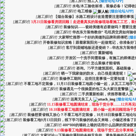
[
施工探讨
]
招工人
[烟台论坛APP]
[
施工探讨
]
水电/木工验收标准，装修必备！记得收
[
施工探讨
]
电工维修
[烟台论坛APP]
[
施工探讨
]
【烟台装修】水路工程设计改造需要注意哪些事项
[
施工探讨
]
3月21日装修看房团回顾丨走进最真实的装修现场看施工工艺，装
[
施工探讨
]
装修知识——瓷砖美缝有必要做吗？需要注
[
施工探讨
]
华杰东方装饰教你“ 毛坯房交房如何验收
[
施工探讨
]
大家帮忙推荐一个好的美缝剂品牌和师傅吧
[烟
[
施工探讨
]
开春装修知识攻略丨跟着家装阳光一起做笔记，你准备好
[
施工探讨
]
客厅到底铺地板还是瓷砖？--华杰东方装饰
[
施工探讨
]
重新铺地
[
施工探讨
]
开发区一个洗手间需装修，有施工的师傅进
[
施工探讨
]
怎么装修才能省钱
[
施工探讨
]
咨询。75平方建筑面积。基础装修，
[
施工探讨
]
晒一下我家做的防水，自己很是满意呢！
[
施工探讨
]
装修停工期间，这些注意事项一定要知道！
[
施工探讨
]
不看工地不定装修，11月15日装修看工地跟小编一起，从瓦工工地学
[
施工探讨
]
装修遇见一个很操蛋的包工头大家注意警惕
[
施工探讨
]
二手房重新粉刷，求推荐靠谱人员
[
施工探讨
]
远离无良工人
[烟台论坛AP
[
施工探讨
]
11.15装修看工地圆满结束，现场干货分享……12月再见
[
施工探讨
]
10.18装修看工地圆满结束，跟小编一起来回顾现场干货
[
施工探讨
]
装修想要省钱又放心？不看工地不定装修，10月18日装修看工地论
[
施工探讨
]
装修看工地9月13日回归，线下学习装修的机会又来咯，小编还准备了
[
施工探讨
]
400*800的墙砖上墙的话用什么品牌的背涂胶
[
施工探讨
]
9.13装修看工地圆满结束，现场干货汇总分享来咯
[
施工探讨
]
大家讨论一下装修中遇到的各种无良的...,避免装修的不必要