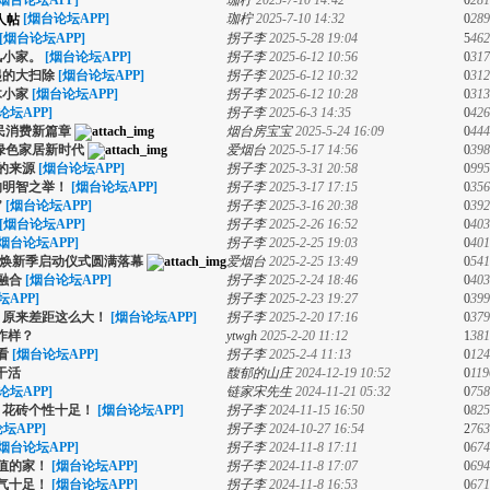
[烟台论坛APP]
珈柠
2025-7-10 14:42
0
281
[烟台论坛APP]
珈柠
2025-7-10 14:32
0
289
[烟台论坛APP]
拐子李
2025-5-28 19:04
5
462
风小家。
[烟台论坛APP]
拐子李
2025-6-12 10:56
0
317
起的大扫除
[烟台论坛APP]
拐子李
2025-6-12 10:32
0
312
木小家
[烟台论坛APP]
拐子李
2025-6-12 10:28
0
313
论坛APP]
拐子李
2025-6-3 14:35
0
426
民消费新篇章
烟台房宝宝
2025-5-24 16:09
0
444
绿色家居新时代
爱烟台
2025-5-17 14:56
0
398
的来源
[烟台论坛APP]
拐子李
2025-3-31 20:58
0
995
的明智之举！
[烟台论坛APP]
拐子李
2025-3-17 17:15
0
356
”
[烟台论坛APP]
拐子李
2025-3-16 20:38
0
392
[烟台论坛APP]
拐子李
2025-2-26 16:52
0
403
[烟台论坛APP]
拐子李
2025-2-25 19:03
0
401
消费焕新季启动仪式圆满落幕
爱烟台
2025-2-25 13:49
0
541
融合
[烟台论坛APP]
拐子李
2025-2-24 18:46
0
403
坛APP]
拐子李
2025-2-23 19:27
0
399
，原来差距这么大！
[烟台论坛APP]
拐子李
2025-2-20 17:16
0
379
咋样？
ytwgh
2025-2-20 11:12
1
381
看
[烟台论坛APP]
拐子李
2025-2-4 11:13
0
124
干活
馥郁的山庄
2024-12-19 10:52
0
119
论坛APP]
链家宋先生
2024-11-21 05:32
0
758
，花砖个性十足！
[烟台论坛APP]
拐子李
2024-11-15 16:50
0
825
坛APP]
拐子李
2024-10-27 16:54
2
763
[烟台论坛APP]
拐子李
2024-11-8 17:11
0
674
值的家！
[烟台论坛APP]
拐子李
2024-11-8 17:07
0
694
气十足！
[烟台论坛APP]
拐子李
2024-11-8 16:53
0
671