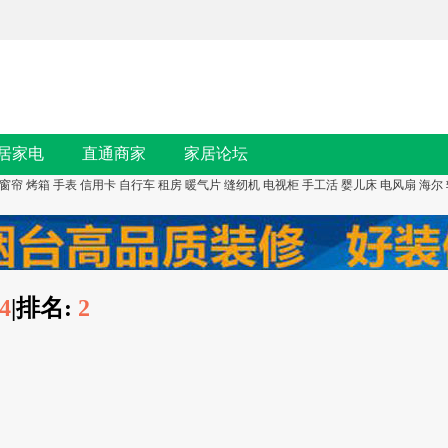
居家电
直通商家
家居论坛
窗帘
烤箱
手表
信用卡
自行车
租房
暖气片
缝纫机
电视柜
手工活
婴儿床
电风扇
海尔
4
|
排名:
2