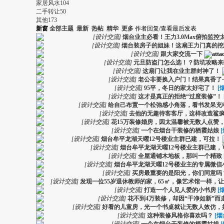
家居风水
104
二手转让
50
其他
173
新窗
全部主题
最新
热帖
精华
更多
作者
回复/查看
最后发表
[
设计交流
]
烟台业主必看！王力3.0Max俯拍监控太
[
设计交流
]
烟台装房子的姐妹！这扇王力门真的挖
[
设计交流
]
跟大家交流一下
[
设计交流
]
元旦防盗门怎么选！？防坑攻略来
[
设计交流
]
这扇门让我在业主群封神了！
[
设计交流
]
老公非要换入户门！结果真香了
[
设计交流
]
95平，冬日的家太好宅了！
[
[
设计交流
]
这才是真正的拒绝“过度装修”！
[
设计交流
]
给自己布置一个松弛感小角落，看书发呆充
[
设计交流
]
去他的无趣待客客厅，这样改造鲨
[
设计交流
]
花15万装修婚房，因太温馨被无数人点赞
[
设计交流
]
一个在烟台干装修的栖霞姑娘
[
设计交流
]
烟台牟平龙湖天曜12号楼业主群已建，可拉！
[
设计交流
]
烟台牟平龙湖天曜12号楼业主群已建，
[
设计交流
]
全屋通铺木地板，那叫一个精致
[
设计交流
]
烟台牟平龙湖天曜12号楼业主的专属微信
[
设计交流
]
买房最重要的是阳光，你们同意吗
[
设计交流
]
发现一位55岁退休教师的家，65㎡，像艺术馆一样，
[
设计交流
]
打造一个人见人爱的小书房
[
[
设计交流
]
花不到4万装修，却因“干净如新”而
[
设计交流
]
好看的儿童房，光一个书桌就让无数人效仿，
[
设计交流
]
这种装修风格你喜欢吗？
[烟