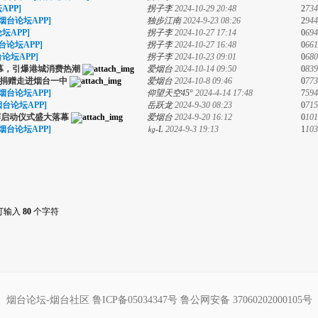
APP]
拐子李
2024-10-29 20:48
2
734
[烟台论坛APP]
独步江南
2024-9-23 08:26
2
944
坛APP]
拐子李
2024-10-27 17:14
0
694
台论坛APP]
拐子李
2024-10-27 16:48
0
661
台论坛APP]
拐子李
2024-10-23 09:01
0
680
幕，引爆港城消费热潮
爱烟台
2024-10-14 09:50
0
839
捐赠走进烟台一中
爱烟台
2024-10-8 09:46
0
773
[烟台论坛APP]
仰望天空45°
2024-4-14 17:48
7
594
烟台论坛APP]
岳跃龙
2024-9-30 08:23
0
715
赛启动仪式盛大落幕
爱烟台
2024-9-20 16:12
0
101
[烟台论坛APP]
㎏-L
2024-9-3 19:13
1
103
可输入
80
个字符
烟台论坛-烟台社区
鲁ICP备05034347号
鲁公网安备 37060202000105号