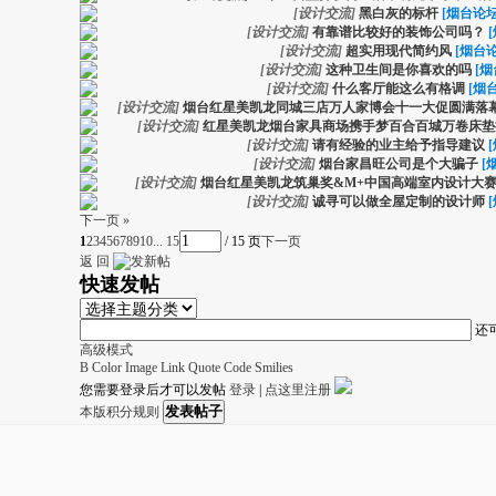
[
设计交流
]
黑白灰的标杆
[烟台论坛
[
设计交流
]
有靠谱比较好的装饰公司吗？
[
设计交流
]
超实用现代简约风
[烟台论
[
设计交流
]
这种卫生间是你喜欢的吗
[烟
[
设计交流
]
什么客厅能这么有格调
[烟
[
设计交流
]
烟台红星美凯龙同城三店万人家博会十一大促圆满落
[
设计交流
]
红星美凯龙烟台家具商场携手梦百合百城万卷床垫
[
设计交流
]
请有经验的业主给予指导建议
[
设计交流
]
烟台家昌旺公司是个大骗子
[
[
设计交流
]
烟台红星美凯龙筑巢奖&M+中国高端室内设计大
[
设计交流
]
诚寻可以做全屋定制的设计师
下一页 »
1
2
3
4
5
6
7
8
9
10
... 15
/ 15 页
下一页
返 回
快速发帖
还
高级模式
B
Color
Image
Link
Quote
Code
Smilies
您需要登录后才可以发帖
登录
|
点这里注册
发表帖子
本版积分规则