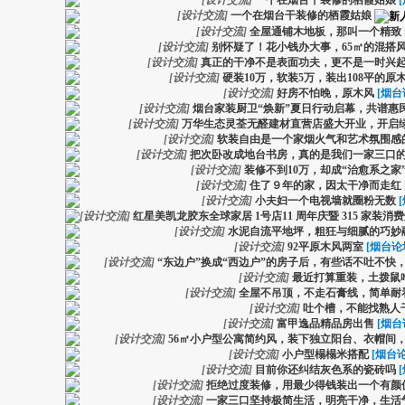
[
设计交流
]
一个在烟台干装修的栖霞姑娘
[
设计交流
]
一个在烟台干装修的栖霞姑娘
[
设计交流
]
全屋通铺木地板，那叫一个精致
[
设计交流
]
别怀疑了！花小钱办大事，65㎡的混搭
[
设计交流
]
真正的干净不是表面功夫，更不是一时兴
[
设计交流
]
硬装10万，软装5万，装出108平的原
[
设计交流
]
好房不怕晚，原木风
[烟台
[
设计交流
]
烟台家装厨卫“焕新”夏日行动启幕，共谱惠
[
设计交流
]
万华生态灵荃无醛建材直营店盛大开业，开启
[
设计交流
]
软装自由是一个家烟火气和艺术氛围感
[
设计交流
]
把次卧改成地台书房，真的是我们一家三口
[
设计交流
]
装修不到10万，却成“治愈系之家
[
设计交流
]
住了９年的家，因太干净而走红
[
设计交流
]
小夫妇一个电视墙就圈粉无数
[
设计交流
]
红星美凯龙胶东全球家居 1号店11 周年庆暨 315 家装
[
设计交流
]
水泥自流平地坪，粗狂与细腻的巧妙
[
设计交流
]
92平原木风两室
[烟台论
[
设计交流
]
“东边户”换成“西边户”的房子后，有些话不吐不快
[
设计交流
]
最近打算重装，土拨鼠
[
设计交流
]
全屋不吊顶，不走石膏线，简单耐
[
设计交流
]
吐个槽，不能找熟人
[
设计交流
]
富甲逸品精品房出售
[烟台
[
设计交流
]
56㎡小户型公寓简约风，装下独立阳台、衣帽间
[
设计交流
]
小户型榻榻米搭配
[烟台论
[
设计交流
]
目前你还纠结灰色系的瓷砖吗
[
设计交流
]
拒绝过度装修，用最少得钱装出一个有颜
[
设计交流
]
一家三口坚持极简生活，明亮干净，生活