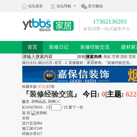
论坛首页
论坛导航
官方微信
17362130203
家装消费一站式服务平台
首页
装修日记
装修经验交流
建材家
搜索
搜索
热搜:
鱼缸
空调
贷款
货架
烟台论坛-烟台社区
»
首页
›
4. 装修建材︱家居家电
›
『装修经验交流』
收藏本版
(
171
)
|
订阅
『装修经验交流』
今日:
0
|
主题:
622
版主:
房网晶晶
,
房网CC
1
2
3
4
5
6
7
8
9
10
... 15
/ 15 页
下一页
返 回
全部
设计交流
884
施工探讨
249
经验分享
427