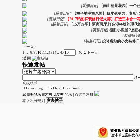
[
装修日记
]
【南山丽景花园】一个已经
[
装修日记
]
【90平地中海风格】照片演示房子变形记
[
装修日记
]
【2017鸿图杯装修日记大赛】打造三水合一花园
[
装修日记
]
【15万89平】两房两厅,打造混搭版的现
[
装修日记
]
德胜小酒屋 2层正
[
装修日记
]
[
装修日记
]
投琦所好的小窝装修日
下一页 »
1 ...
6
7
8
9
10
11
12
13
14
... 40
/ 40 页
下一页
返 回
快速发帖
还
高级模式
B
Color
Image
Link
Quote
Code
Smilies
您需要登录后才可以发帖
登录
|
点这里注册
发表帖子
本版积分规则