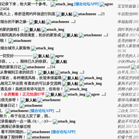
程记录下来，给大家一个参考。
[烟台论坛APP]
宝宝吃饭饭
2
2
3
4
5
6
的高大上，将舒适简约环保进行到底
...
2
3
午后阳光000
烟台的不解之缘~
...
2
幸福如我
201
的家的旅程】--
四叶草的小
段期间真的令我很满意，初步的家形成
...
2
独霸冷
2017-
啦！
丢壳的蜗牛
2
城市人家装饰
—烟台城市人家装饰
16:56
安好~~~~~~~~~~
捞月亮的人
2
形容。。。。期待已久的收获。
小伙伴baby
2
阁的家装日记
...
2
3
4
yantaia8
段从青铜到王者的经历！
...
2
白平凡
2017-
，好喜欢，各种潮流风格，欢迎来借鉴哦
木槿花开的
风格完工毕业照 有喜欢的可以多交流哟
夏风不识字
2
、遇见你！虽然没有诗与远方，但有你！
房网小静
201
人！全房整装！正元怡居87平
...
2
一抹抹红尘
2
是很无奈呀！
塞得乌漆嘛
装修日记！
永远的海
201
图。
[烟台论坛APP]
...
2
二白夂
2017-
努力，终于在这儿安了家，我...
WX96385783
装修的一点一滴..O(∩_∩)O~~
夏虫不可语
点滴滴记录装修过程
初日
2017-5-7
不同时期的...
[烟台论坛APP]
跳跳兔35
201
装修了期待啊！
柠檬个性
201