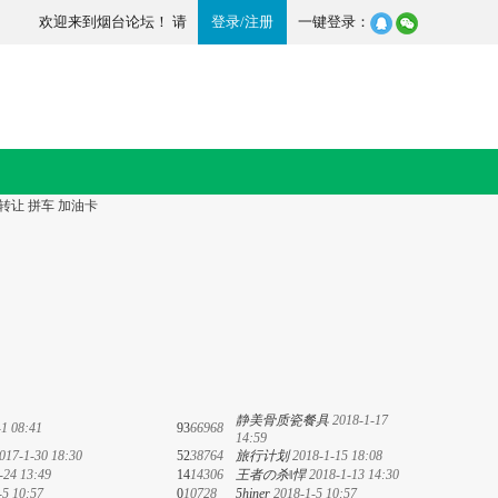
欢迎来到烟台论坛！ 请
登录
/
注册
一键登录：
转让
拼车
加油卡
静美骨质瓷餐具
2018-1-17
-1 08:41
93
66968
14:59
017-1-30 18:30
52
38764
旅行计划
2018-1-15 18:08
-24 13:49
14
14306
王者の杀‖悍
2018-1-13 14:30
-5 10:57
0
10728
5hiner
2018-1-5 10:57