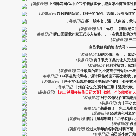
[
装修日记
]
上海滩花园G4中户72平装修实录，把自家小窝装修过
...
[
装修日记
]
跟风晒晒新家，120平的简约、温馨，没有所谓
[
装修日记
]
择一城终老，遇一人白首，我与
[
装修日记
]
8月！你好 --【我跟老公
[
装修日记
]
暖山国际我的家正式步入装修。。（在我最忙的这
[
装修日记
]
开工
自己装修真的能省钱吗？—
[
装修日记
]
我的装修历程 。。希望一切
[
装修日记
]
房子装完了美的让人无法
[
装修日记
]
保利紫薇郡，顶加
[
装修日记
]
二手改造的新的小窝终于开始啦,一
[
装修日记
]
124平超美式风格，设计风格简直不要太赞哦
[
装修日记
]
【没干货~我就想来凑个热闹晒个图】140美式
[
装修日记
]
┃烟台论坛变形计第三期┃遇见北欧
[
装修日记
]
【2017鸿图杯装修日记大赛】做第一个吃螃蟹的
[
装修日记
]
对于装修这件事我也
[
装修日记
]
九十平小窝
[
装修日记
]
想装修了，先上几张
[
装修日记
]
经过我和对象的
[
装修日记
]
烟台【翡翠明珠】125平装修#记录
[
装修日记
]
点
[
装修日记
]
经过大半年的各种跑材料市场、看
[
装修日记
]
自己的小窝开始