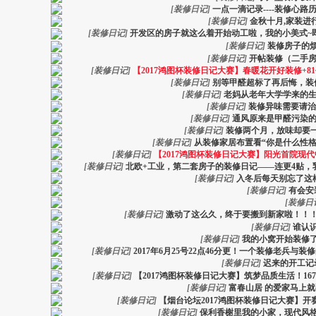
[
装修日记
]
一点一滴记录----装修心
[
装修日记
]
金秋十月,家装进行时......
[
装修日记
]
开发区的房子就这么着开始动工啦，我的小美式~
[
装修日记
]
装修房子的
[
装修日记
]
开帖装修（二手
[
装修日记
]
【2017鸿图杯装修日记大赛】春暖花开好装修+8
[
装修日记
]
别等甲醛超标了再后悔，装
[
装修日记
]
老妈从老年大学学来的生
[
装修日记
]
装修异味需要请治
[
装修日记
]
通风原来是甲醛污染的
[
装修日记
]
装修两个月，放味却要一
[
装修日记
]
从装修家居布置看“你是什么性
[
装修日记
]
【2017鸿图杯装修日记大赛】阳光首院现
[
装修日记
]
北欧+工业，第二套房子的装修日记——连更4贴，
[
装修日记
]
入冬后每天别忘了这
[
装修日记
]
有会安
[
装修日
[
装修日记
]
激动了这么久，终于要搬到新家啦！！
[
装修日记
]
谁认
[
装修日记
]
我的小窝开始装修
[
装修日记
]
2017年6月25号22点46分更！一个装修老兵与装
[
装修日记
]
迟来的开工记
[
装修日记
]
【2017鸿图杯装修日记大赛】筑梦品质生活！1
[
装修日记
]
富春山居 的爱家马上
[
装修日记
]
【烟台论坛2017鸿图杯装修日记大赛】
[
装修日记
]
保利香榭里我的小家，现代风格