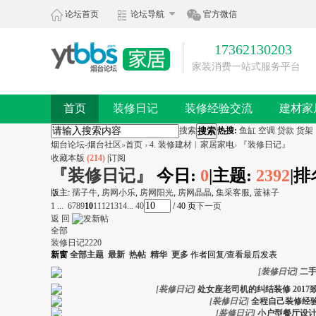
论坛首页
论坛导航
官方微信
17362130203
家装消费一站式服务平台
首页
装修日记
装修经验交流
建材家
搜索
搜索
热搜:
鱼缸
空调
贷款
货架
烟台论坛-烟台社区
»
首页
›
4. 装修建材︱家居家电
›
『装修日记』
收藏本版
(
214
)
|
订阅
『装修日记』
今日:
0
|
主题:
2392
|
排
版主:
孺子牛
,
房网小乐
,
房网阳光
,
房网晶晶
,
集采客服
,
蓝袜子
1 ...
6
7
8
9
10
11
12
13
14
... 40
/ 40 页
下一页
返 回
全部
装修日记
2220
新窗
全部主题
最新
热帖
精华
更多
作者
回复/查看
最后发表
[
装修日记
]
二
[
装修日记
]
处女座老司机的纠结装修 2017
[
装修日记
]
全程自己装修经
[
装修日记
]
小户型餐厅设计