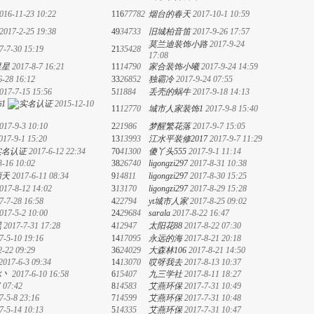
016-11-23 10:22
116
77782
烟台的春天
2017-10-1 10:59
2017-2-25 19:38
49
34733
旧城柏音笛
2017-9-26 17:57
莫兰迪装饰小路
2017-9-24
7-7-30 15:19
21
35428
17:08
星星
2017-8-7 16:21
11
14790
家合装饰小曦
2017-9-24 14:59
6-28 16:12
33
26852
独霸冷
2017-9-24 07:55
017-7-15 15:56
5
11884
丢壳的蜗牛
2017-9-18 14:13
1
2015-12-10
11
12770
城市人家装饰1
2017-9-8 15:40
017-9-3 10:10
2
21986
梦醒繁花落
2017-9-7 15:05
017-9-1 15:20
13
13993
江水平装修2017
2017-9-7 11:29
2017-6-12 22:34
70
41300
傻丫头555
2017-9-1 11:14
3-16 10:02
38
26740
ligongzi297
2017-8-31 10:38
雨天
2017-6-11 08:34
9
14811
ligongzi297
2017-8-30 15:25
017-8-12 14:02
3
13170
ligongzi297
2017-8-29 15:28
7-7-28 16:58
4
22794
yt城市人家
2017-8-25 09:02
017-5-2 10:00
24
29684
sarala
2017-8-22 16:47
黑
2017-7-31 17:28
4
12947
太阳花88
2017-8-22 07:30
7-5-10 19:16
14
17095
永远的海
2017-8-21 20:18
2-22 09:29
36
24029
大森林106
2017-8-21 14:50
2017-6-3 09:34
14
13070
哎呀我去
2017-8-13 10:37
冰丶
2017-6-10 16:58
6
15407
九三学社
2017-8-11 18:27
 07:42
8
14583
艾燕环保
2017-7-31 10:49
7-5-8 23:16
7
14599
艾燕环保
2017-7-31 10:48
7-5-14 10:13
5
14335
艾燕环保
2017-7-31 10:47