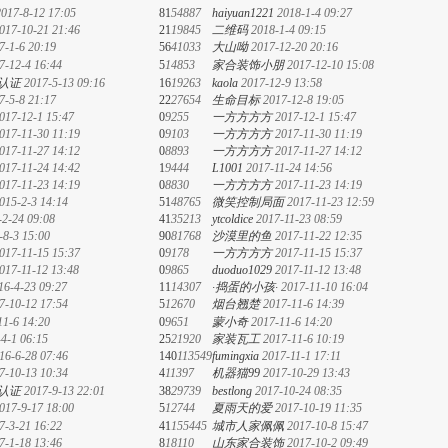
2017-8-12 17:05
81
54887
haiyuan1221
2018-1-4 09:27
017-10-21 21:46
21
19845
二维码
2018-1-4 09:15
7-1-6 20:19
56
41033
大山呦
2017-12-20 20:16
7-12-4 16:44
5
14853
家合装饰小朋
2017-12-10 15:08
2017-5-13 09:16
16
19263
kaola
2017-12-9 13:58
7-5-8 21:17
22
27654
生命目标
2017-12-8 19:05
017-12-1 15:47
0
9255
一方方方方
2017-12-1 15:47
017-11-30 11:19
0
9103
一方方方方
2017-11-30 11:19
017-11-27 14:12
0
8893
一方方方方
2017-11-27 14:12
017-11-24 14:42
1
9444
L1001
2017-11-24 14:56
017-11-23 14:19
0
8830
一方方方方
2017-11-23 14:19
015-2-3 14:14
51
48765
微笑控制局面
2017-11-23 12:59
-2-24 09:08
41
35213
ytcoldice
2017-11-23 08:59
-8-3 15:00
90
81768
沙漠里的鱼
2017-11-22 12:35
017-11-15 15:37
0
9178
一方方方方
2017-11-15 15:37
017-11-12 13:48
0
9865
duoduo1029
2017-11-12 13:48
16-4-23 09:27
11
14307
·捣蛋的小孩·
2017-11-10 16:04
7-10-12 17:54
5
12670
烟台翘楚
2017-11-6 14:39
11-6 14:20
0
9651
蒙小奇
2017-11-6 14:20
4-1 06:15
25
21920
家装瓦工
2017-11-6 10:19
16-6-28 07:46
140
113549
fumingxia
2017-11-1 17:11
7-10-13 10:34
4
11397
机器猫99
2017-10-29 13:43
2017-9-13 22:01
38
29739
bestlong
2017-10-24 08:35
017-9-17 18:00
5
12744
夏雨天的爱
2017-10-19 11:35
7-3-21 16:22
41
155445
城市人家佩佩
2017-10-8 15:47
7-1-18 13:46
8
18110
山东家合装饰
2017-10-2 09:49