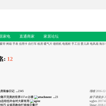
居家电
直通商家
家居论坛
窗帘
烤箱
手表
信用卡
自行车
租房
暖气片
缝纫机
电视柜
手工活
婴儿床
电风扇
海尔
名:
12
手房装修日记
...
2
3
4
5
瑾瞳
2016-12
致敬不完美的世界137㎡占楼
...
2
3
娘子请留步
2
验总结也许会对大家有用
wgfyes
2017-6
技巧 众派思教你打造独立餐厅
5hiner
2018-1