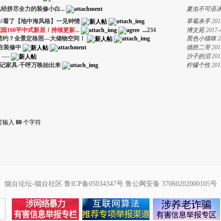
拼尽全力的装修小白...
夏虫不可语
//看了【地中海风格】一见钟情
草莓杀手
201
160平中式新居！持续更新...
...
2
3
4
博文苑
2017-
代简约？全景定格照—大储物空间！
黑色小猫咪
2
在装修中
德胜二哥
201
----
沙子的泪
201
记家具-千呼万唤始出来
柠檬个性
201
可输入
80
个字符
烟台论坛-烟台社区
鲁ICP备05034347号
鲁公网安备 37060202000105号