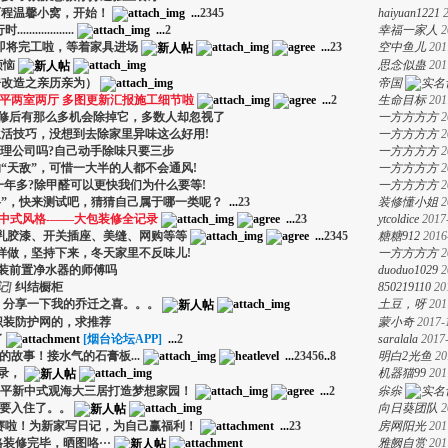
路历程温馨小窝，开始！
...
2
3
4
5
haiyuan1221
.............
...
2
幸福一家人
2
即将完工啦，等着家具进场
...
2
3
空中鱼儿
201
烦恼
思念似蛊
201
房改造之亲历亲为）
帝国
1平两室两厅 多图更新汇报施工细节啦
...
2
生命目标
201
修后有那么多机会除掉它，多数人却忽视了
一方方方方
2
活技巧，没想到去除家里异味这么好用!
一方方方方
2
理公司吗?自己动手除味只要三步
一方方方方
2
“天敌”，可惜一大半的人都不会通风!
一方方方方
2
年多?除甲醛可以更快我们为什么要等!
一方方方方
2
格”，快来测试吧，猜猜自己属于哪一类呢？
...
2
3
装修懂小姐
2
代中式风格-——大包装修全记录
...
2
3
ytcoldice
2017
乳胶漆、开关插座、美缝、网购等等
...
2
3
4
5
糖糖912
2016
样做，坚持下来，冬天家里不反味儿!
一方方方方
2
装前置净水器的师傅吗
duoduo1029
2
记
]
纠结橱柜
850219110
20
！分享一下我的乔迁之喜。。。
土豆，呀
201
识装防护网的，求推荐
蒙小奇
2017-
了
[烟台论坛APP]
...
2
saralala
2017-
修的故事！接水气的石膏板...
...
2
3
4
5
6
..
8
明白2光鱼
20
录，
机器猫99
201
67平新中式观海大三居打造梦想家园！
...
2
尜尜
就要入住了。。
向日葵团队
2
开赛啦！为新家写日记，为自己赢福利！
...
2
3
房网阳光
201
装修完毕，晒图咯···
雅阙自赏
201