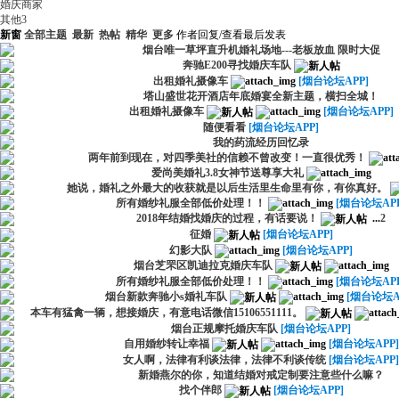
婚庆商家
其他
3
新窗
全部主题
最新
热帖
精华
更多
作者
回复/查看
最后发表
烟台唯一草坪直升机婚礼场地---老板放血 限时大促
奔驰E200寻找婚庆车队
出租婚礼摄像车
[烟台论坛APP]
塔山盛世花开酒店年底婚宴全新主题，横扫全城！
出租婚礼摄像车
[烟台论坛APP]
随便看看
[烟台论坛APP]
我的药流经历回忆录
两年前到现在，对四季美社的信赖不曾改变！一直很优秀！
爱尚美婚礼3.8女神节送尊享大礼
她说，婚礼之外最大的收获就是以后生活里生命里有你，有你真好。
所有婚纱礼服全部低价处理！！
[烟台论坛APP
2018年结婚找婚庆的过程，有话要说！
...
2
征婚
[烟台论坛APP]
幻影大队
[烟台论坛APP]
烟台芝罘区凯迪拉克婚庆车队
所有婚纱礼服全部低价处理！！
[烟台论坛APP
烟台新款奔驰小s婚礼车队
[烟台论坛A
本车有猛禽一辆，想接婚庆，有意电话微信15106551111。
烟台正规摩托婚庆车队
[烟台论坛APP]
自用婚纱转让幸福
[烟台论坛APP]
女人啊，法律有利谈法律，法律不利谈传统
[烟台论坛APP]
新婚燕尔的你，知道结婚对戒定制要注意些什么嘛？
找个伴郎
[烟台论坛APP]