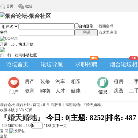
首页
微信
自动登录
找回密码
密码
登录
点这里注册
只需一步，快速开始
扫一扫，访问移动社区
论坛首页
论坛导航
求职招聘
烟台论坛相
房产
装修
汽车
相亲
租房
二
教育
购物
人才
健康
跳蚤
二
门户
信息
烟台论坛-烟台社区
»
首页
›
6. 生活服务︱逛街购物
›
『婚天婚地』
收藏本版
(
139
)
|
订阅
『婚天婚地』
今日:
0
|
主题:
8252
|
排名:
487
1
2
3
4
5
6
7
8
9
10
... 138
/ 138 页
下一页
返 回
全部