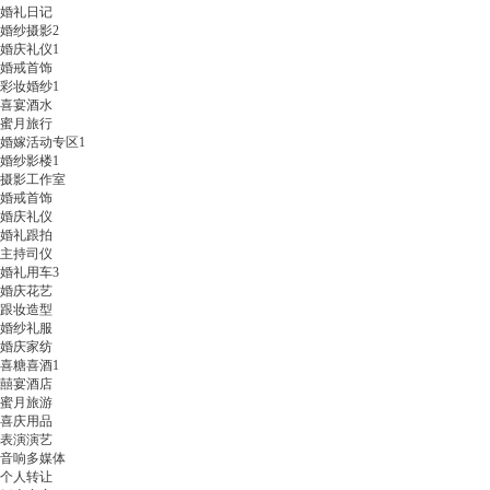
婚礼日记
婚纱摄影
2
婚庆礼仪
1
婚戒首饰
彩妆婚纱
1
喜宴酒水
蜜月旅行
婚嫁活动专区
1
婚纱影楼
1
摄影工作室
婚戒首饰
婚庆礼仪
婚礼跟拍
主持司仪
婚礼用车
3
婚庆花艺
跟妆造型
婚纱礼服
婚庆家纺
喜糖喜酒
1
囍宴酒店
蜜月旅游
喜庆用品
表演演艺
音响多媒体
个人转让