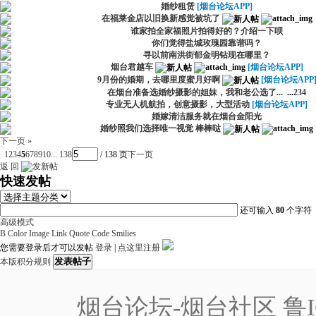
婚纱租赁
[烟台论坛APP]
在福莱金店以旧换新感觉被坑了
谁家拍全家福照片拍得好的？介绍一下呗
你们觉得盐城玫瑰园靠谱吗？
寻以前南洪街郁金明钻现在哪里？
烟台君越车
[烟台论坛APP]
9月份的婚期，去哪里度蜜月好啊
[烟台论坛APP
在烟台准备选婚纱摄影的姐妹，我和老公选了...
...
2
3
4
专业无人机航拍，创意摄影，大型活动
[烟台论坛APP]
婚嫁清洁服务就在烟台金阳光
婚纱照我们选择唯一视觉 棒棒哒
下一页 »
1
2
3
4
5
6
7
8
9
10
... 138
/ 138 页
下一页
返 回
快速发帖
还可输入
80
个字符
高级模式
B
Color
Image
Link
Quote
Code
Smilies
您需要登录后才可以发帖
登录
|
点这里注册
发表帖子
本版积分规则
烟台论坛-烟台社区
鲁I