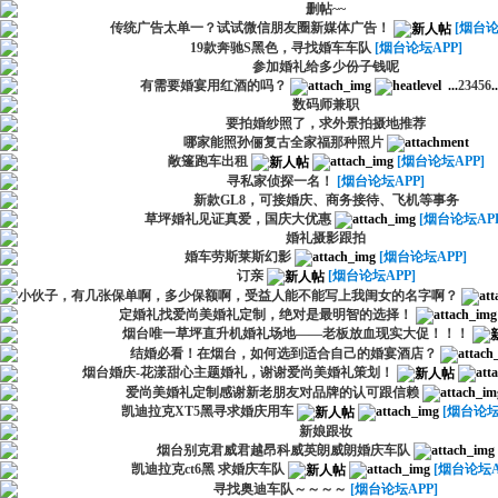
删帖~~
传统广告太单一？试试微信朋友圈新媒体广告！
[烟台论
19款奔驰S黑色，寻找婚车车队
[烟台论坛APP]
参加婚礼给多少份子钱呢
有需要婚宴用红酒的吗？
...
2
3
4
5
6
..
数码师兼职
要拍婚纱照了，求外景拍摄地推荐
哪家能照孙俪复古全家福那种照片
敞篷跑车出租
[烟台论坛APP]
寻私家侦探一名！
[烟台论坛APP]
新款GL8，可接婚庆、商务接待、飞机等事务
草坪婚礼见证真爱，国庆大优惠
[烟台论坛APP
婚礼摄影跟拍
婚车劳斯莱斯幻影
[烟台论坛APP]
订亲
[烟台论坛APP]
小伙子，有几张保单啊，多少保额啊，受益人能不能写上我闺女的名字啊？
定婚礼找爱尚美婚礼定制，绝对是最明智的选择！
烟台唯一草坪直升机婚礼场地——老板放血现实大促！！！
结婚必看！在烟台，如何选到适合自己的婚宴酒店？
烟台婚庆-花漾甜心主题婚礼，谢谢爱尚美婚礼策划！
爱尚美婚礼定制感谢新老朋友对品牌的认可跟信赖
凯迪拉克XT5黑寻求婚庆用车
[烟台论坛
新娘跟妆
烟台别克君威君越昂科威英朗威朗婚庆车队
凯迪拉克ct6黑 求婚庆车队
[烟台论坛A
寻找奥迪车队～～～～
[烟台论坛APP]